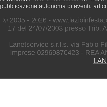
pubblicazione autonoma di eventi, artic
© 2005 - 2026 - www.lazioinfesta
17 del 24/07/2003 presso Trib. 
Lanetservice s.r.l.s. via Fabio Fi
Imprese 02969870423 - REA A
LAN