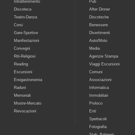
Intrattenimento
Pub
Discoteca
After Dinner
Teatro-Danza
Discoteche
Corsi
Benessere
Gare-Sportive
Divertimenti
Manifestazioni
Auto/Moto
Convegni
Media
Riti-Religiosi
Agenzie Stampa
Reading
Viaggi Escursioni
Escursioni
Comuni
Enogastronomia
Associazioni
Raduni
Informatica
Memoriali
Immobiliari
Mostre-Mercato
Proloco
Rievocazioni
Enti
Spettacoli
Fotografia
Stab. Balneari