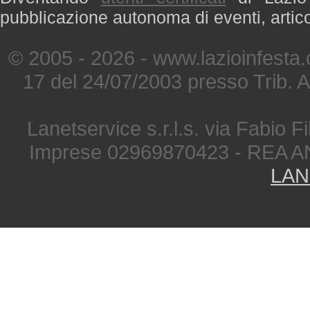
pubblicazione autonoma di eventi, artic
© 2005 - 2026 - www.lazioinfesta
17 del 24/07/2003 presso Trib. 
Lanetservice s.r.l.s. via Fabio Fi
Imprese 02969870423 - REA A
LAN