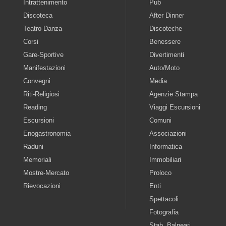
Intrattenimento
Pub
Discoteca
After Dinner
Teatro-Danza
Discoteche
Corsi
Benessere
Gare-Sportive
Divertimenti
Manifestazioni
Auto/Moto
Convegni
Media
Riti-Religiosi
Agenzie Stampa
Reading
Viaggi Escursioni
Escursioni
Comuni
Enogastronomia
Associazioni
Raduni
Informatica
Memoriali
Immobiliari
Mostre-Mercato
Proloco
Rievocazioni
Enti
Spettacoli
Fotografia
Stab. Balneari