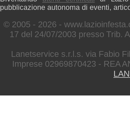
pubblicazione autonoma di eventi, artic
© 2005 - 2026 - www.lazioinfesta
17 del 24/07/2003 presso Trib. 
Lanetservice s.r.l.s. via Fabio Fi
Imprese 02969870423 - REA A
LAN