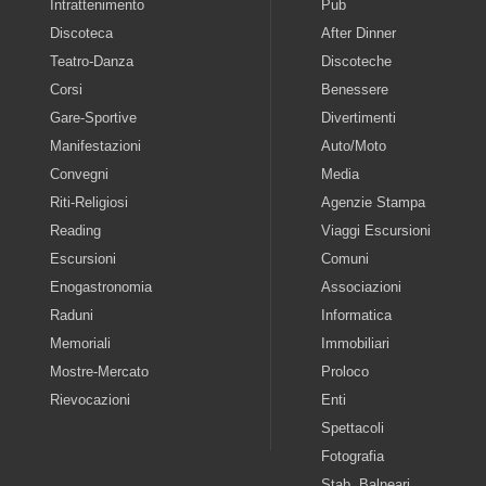
Intrattenimento
Pub
Discoteca
After Dinner
Teatro-Danza
Discoteche
Corsi
Benessere
Gare-Sportive
Divertimenti
Manifestazioni
Auto/Moto
Convegni
Media
Riti-Religiosi
Agenzie Stampa
Reading
Viaggi Escursioni
Escursioni
Comuni
Enogastronomia
Associazioni
Raduni
Informatica
Memoriali
Immobiliari
Mostre-Mercato
Proloco
Rievocazioni
Enti
Spettacoli
Fotografia
Stab. Balneari