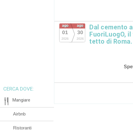
ago
ago
Dal cemento al
01
30
FuoriLuogO, il
2026
2026
tetto di Roma.
Spet
CERCA DOVE:
Mangiare
Airbnb
Ristoranti