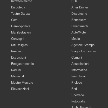
Intrattenimento
Pub
Discoteca
After Dinner
Teatro-Danza
Discoteche
Corsi
Benessere
Gare-Sportive
Divertimenti
Manifestazioni
Auto/Moto
Convegni
Media
Riti-Religiosi
Agenzie Stampa
Reading
Viaggi Escursioni
Escursioni
Comuni
Enogastronomia
Associazioni
Raduni
Informatica
Memoriali
Immobiliari
Mostre-Mercato
Proloco
Rievocazioni
Enti
Spettacoli
Fotografia
Stab. Balneari