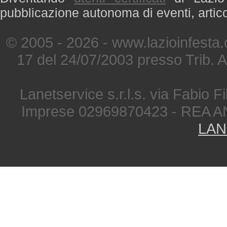
pubblicazione autonoma di eventi, artic
© 2005 - 2026 - www.lazioinfesta
17 del 24/07/2003 presso Trib. 
Lanetservice s.r.l.s. via Fabio Fi
Imprese 02969870423 - REA A
LAN