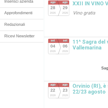
Inserisci azienda
ago
ago
XXII IN VINO 
28
29
Vino gratis
Approfondimenti
2026
2026
Redazionali
Ricevi Newsletter
set
set
11^ Sagra del
04
06
Vallemarina
2026
2026
Sag
ago
ago
Orvinio (RI), è
22
23
22/23 agosto
2026
2026