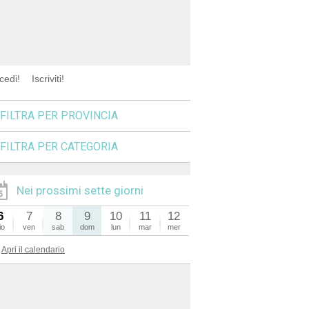
cedi!
Iscriviti!
FILTRA PER PROVINCIA
FILTRA PER CATEGORIA
Nei prossimi sette giorni
6
7
8
9
10
11
12
io
ven
sab
dom
lun
mar
mer
Apri il calendario