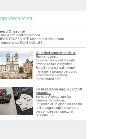
pprofondimenti
nea d'Orizzonte
stra d'arte contemporanea
NEA D'ORIZZONTE Mostra collettiva d'arte
ntemporanea Dal 4 luglio al 6...
Quartieri studenteschi di
Roma: dove...
La dimensione del tessuto
urbano rende la logistica...
Scegliere la capitale come
meta per il proprio percorso
universitario significa
confrontarsi con...
Cosa cercano oggi gli utenti
quando...
Varianti di gioco, design
intuitivo, tecnologia,...
La scelta di un gioco da casinò
online segue logiche sempre
più complesse rispetto al
passato. Le...