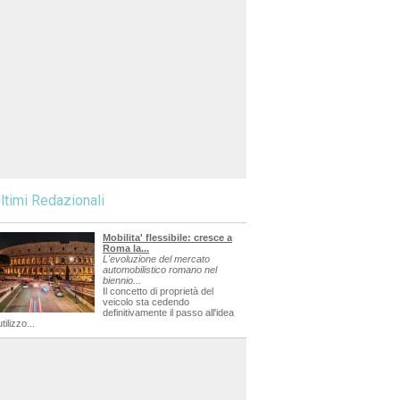
ltimi Redazionali
Mobilita' flessibile: cresce a
Roma la...
L'evoluzione del mercato
automobilistico romano nel
biennio...
Il concetto di proprietà del
veicolo sta cedendo
definitivamente il passo all'idea
utilizzo...