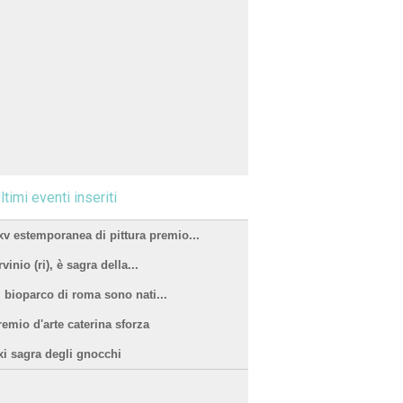
ltimi eventi inseriti
xv estemporanea di pittura premio...
vinio (ri), è sagra della...
l bioparco di roma sono nati...
remio d'arte caterina sforza
xi sagra degli gnocchi