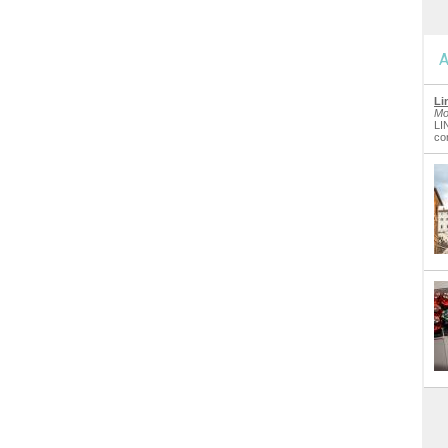
A
Li
Mo
LI
co