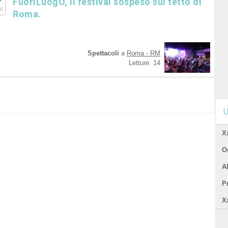
FuoriLuogO, il festival sospeso sul tetto di
6
Roma.
Spettacoli
a
Roma - RM
Letture: 14
U
X
Or
A
P
X