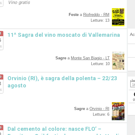
Vino gratis
6
Feste
a
Riofreddo - RM
Letture: 13
t
11^ Sagra del vino moscato di Vallemarina
Ac
6
6
Sagre
a
Monte San Biagio - LT
Letture: 10
o
Orvinio (RI), è sagra della polenta – 22/23
3
agosto
6
g
Sagre
a
Orvinio - RI
Letture: 6
o
Dal cemento al colore: nasce FLO’ –
0