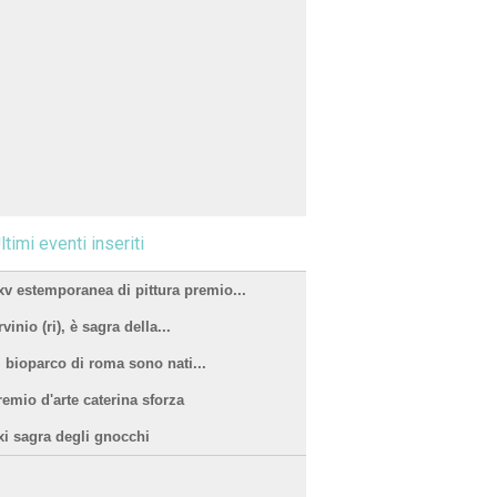
ltimi eventi inseriti
xv estemporanea di pittura premio...
vinio (ri), è sagra della...
l bioparco di roma sono nati...
remio d'arte caterina sforza
xi sagra degli gnocchi