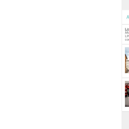
A
Li
Mo
LI
co