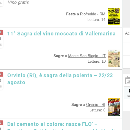
Vino gratis
6
Feste
a
Riofreddo - RM
Letture: 14
t
11^ Sagra del vino moscato di Vallemarina
Ac
6
6
Sagre
a
Monte San Biagio - LT
Letture: 10
o
Orvinio (RI), è sagra della polenta – 22/23
3
agosto
6
s
Sagre
a
Orvinio - RI
Letture: 6
o
Dal cemento al colore: nasce FLO’ –
0