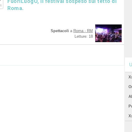
FuoriLuogO, il festival sospeso sul tetto di
6
Roma.
Spettacoli
a
Roma - RM
Letture: 18
U
X
Or
A
P
X