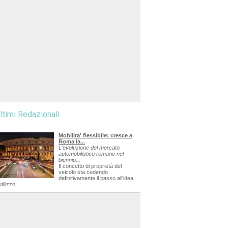
ltimi Redazionali
Mobilita' flessibile: cresce a
Roma la...
L'evoluzione del mercato
automobilistico romano nel
biennio...
Il concetto di proprietà del
veicolo sta cedendo
definitivamente il passo all'idea
utilizzo...