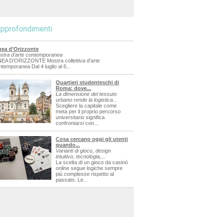
pprofondimenti
nea d'Orizzonte
stra d'arte contemporanea
NEA D'ORIZZONTE Mostra collettiva d'arte
ntemporanea Dal 4 luglio al 6...
Quartieri studenteschi di
Roma: dove...
La dimensione del tessuto
urbano rende la logistica...
Scegliere la capitale come
meta per il proprio percorso
universitario significa
confrontarsi con...
Cosa cercano oggi gli utenti
quando...
Varianti di gioco, design
intuitivo, tecnologia,...
La scelta di un gioco da casinò
online segue logiche sempre
più complesse rispetto al
passato. Le...