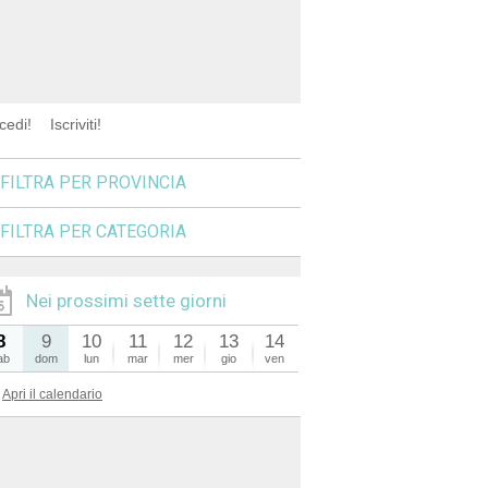
cedi!
Iscriviti!
FILTRA PER PROVINCIA
FILTRA PER CATEGORIA
Nei prossimi sette giorni
8
9
10
11
12
13
14
ab
dom
lun
mar
mer
gio
ven
Apri il calendario