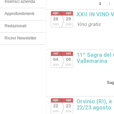
Inserisci azienda
1
2
ago
ago
XXII IN VINO 
Approfondimenti
28
29
Vino gratis
2026
2026
Redazionali
Ricevi Newsletter
set
set
11^ Sagra del
04
06
Vallemarina
2026
2026
Sag
ago
ago
Orvinio (RI), è
22
23
22/23 agosto
2026
2026