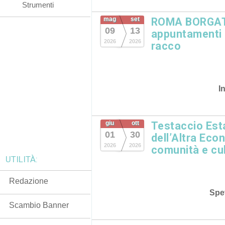
Strumenti
mag
set
ROMA BORGATA
09
13
appuntamenti in
2026
2026
racco
I
giu
ott
Testaccio Esta
01
30
dell’Altra Eco
2026
2026
comunità e cu
UTILITÀ:
Redazione
Spet
Scambio Banner