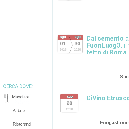
ago
ago
Dal cemento al
01
30
FuoriLuogO, il
2026
2026
tetto di Roma.
Spet
CERCA DOVE:
Mangiare
ago
DiVino Etrusc
28
2026
Airbnb
Enogastrono
Ristoranti