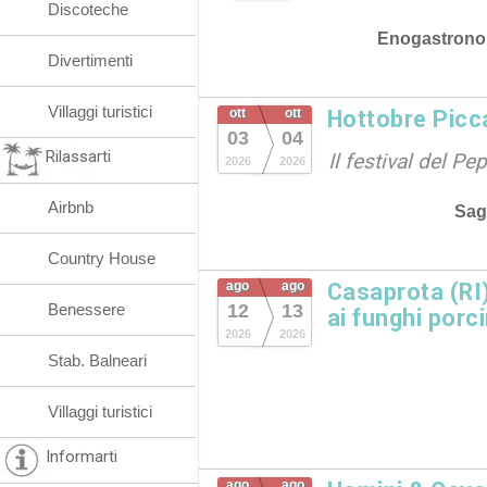
Discoteche
Enogastrono
Divertimenti
Villaggi turistici
ott
ott
Hottobre Picc
03
04
Rilassarti
Il festival del P
2026
2026
Airbnb
Sag
Country House
ago
ago
Casaprota (RI)
Benessere
12
13
ai funghi porc
2026
2026
Stab. Balneari
Villaggi turistici
Informarti
ago
ago