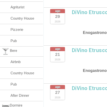
Agriturist
ago
DiVino Etrusc
29
Country House
2026
Pizzerie
Enogastrono
Pub
ago
DiVino Etrusc
Bere
21
2026
Airbnb
Enogastrono
Country House
Pub
ago
DiVino Etrusc
27
After Dinner
2026
Dormire