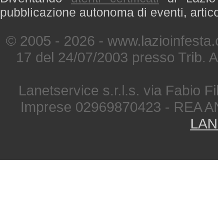
pubblicazione autonoma di eventi, artic
© 2005 - 2026 - www.lazioinfesta
17 del 24/07/2003 presso Trib. 
Lanetservice s.r.l.s. via Fabio Fi
Imprese 02969870423 - REA A
LAN