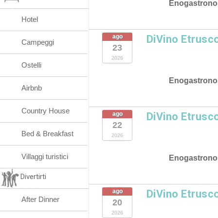
Enogastrono
Hotel
ago
DiVino Etrusc
Campeggi
23
2026
Ostelli
Enogastrono
Airbnb
Country House
ago
DiVino Etrusc
22
Bed & Breakfast
2026
Villaggi turistici
Enogastrono
Divertirti
ago
DiVino Etrusc
After Dinner
20
2026