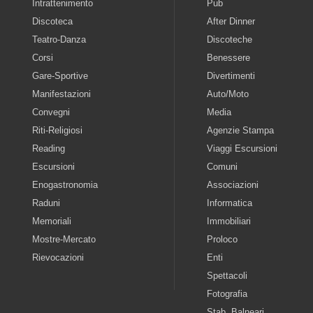
Intrattenimento
Pub
Discoteca
After Dinner
Teatro-Danza
Discoteche
Corsi
Benessere
Gare-Sportive
Divertimenti
Manifestazioni
Auto/Moto
Convegni
Media
Riti-Religiosi
Agenzie Stampa
Reading
Viaggi Escursioni
Escursioni
Comuni
Enogastronomia
Associazioni
Raduni
Informatica
Memoriali
Immobiliari
Mostre-Mercato
Proloco
Rievocazioni
Enti
Spettacoli
Fotografia
Stab. Balneari