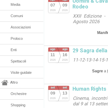
Uomini & Caval
Media
07
09
Rodeo
2026
2026
XXII Edizione - 
Comuni
Agosto 2026
Associazioni
Manif
Proloco
ago
ago
29 Sagra dell
Enti
11
16
11-12-13-14-15-
2026
2026
Spettacoli
Sagre
a
Visite guidate
Altro
set
set
Human Rights 
09
13
Orchestre
Cinema, incontri
2026
2026
dal 9 al 13 sett
Shopping