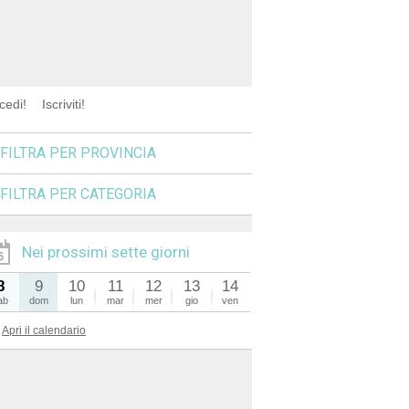
cedi!
Iscriviti!
FILTRA PER PROVINCIA
FILTRA PER CATEGORIA
Nei prossimi sette giorni
8
9
10
11
12
13
14
ab
dom
lun
mar
mer
gio
ven
Apri il calendario