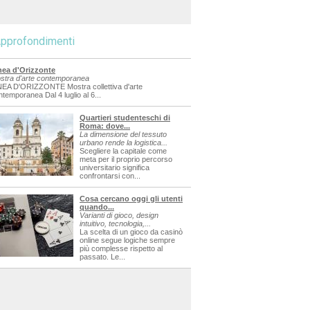
pprofondimenti
nea d'Orizzonte
stra d'arte contemporanea
NEA D'ORIZZONTE Mostra collettiva d'arte
ntemporanea Dal 4 luglio al 6...
Quartieri studenteschi di
Roma: dove...
La dimensione del tessuto
urbano rende la logistica...
Scegliere la capitale come
meta per il proprio percorso
universitario significa
confrontarsi con...
Cosa cercano oggi gli utenti
quando...
Varianti di gioco, design
intuitivo, tecnologia,...
La scelta di un gioco da casinò
online segue logiche sempre
più complesse rispetto al
passato. Le...