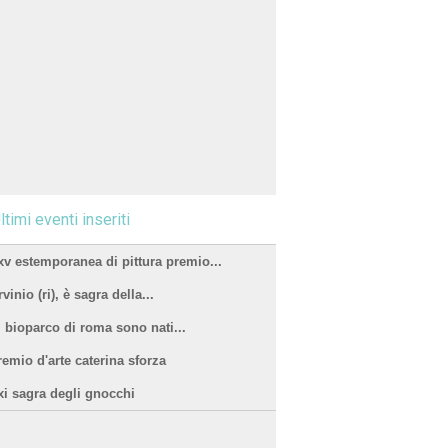
ltimi eventi inseriti
xv estemporanea di pittura premio...
vinio (ri), è sagra della...
l bioparco di roma sono nati...
remio d'arte caterina sforza
xi sagra degli gnocchi