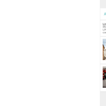
A
Li
Mo
LI
co