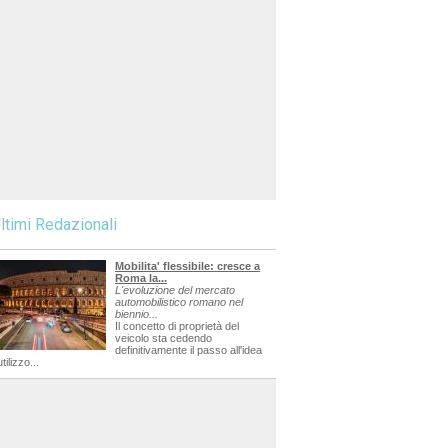
ltimi Redazionali
Mobilita' flessibile: cresce a
Roma la...
L'evoluzione del mercato
automobilistico romano nel
biennio...
Il concetto di proprietà del
veicolo sta cedendo
definitivamente il passo all'idea
utilizzo...