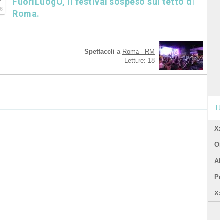
FuoriLuogO, il festival sospeso sul tetto di
6
Roma.
Spettacoli
a
Roma - RM
Letture: 18
U
X
Or
A
P
X