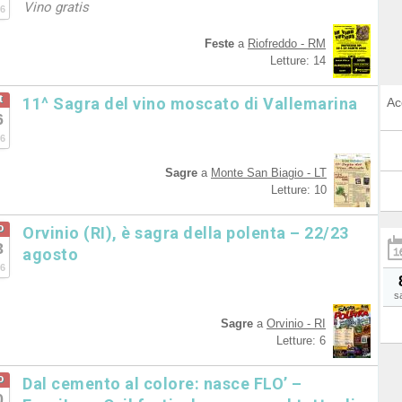
Vino gratis
6
Feste
a
Riofreddo - RM
Letture: 14
t
11^ Sagra del vino moscato di Vallemarina
Ac
6
6
Sagre
a
Monte San Biagio - LT
Letture: 10
o
Orvinio (RI), è sagra della polenta – 22/23
3
agosto
6
s
Sagre
a
Orvinio - RI
Letture: 6
o
Dal cemento al colore: nasce FLO’ –
0