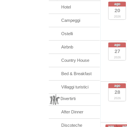
ago
Hotel
20
2026
Campeggi
Ostelli
ago
Airbnb
27
2026
Country House
Bed & Breakfast
ago
Villaggi turistici
28
Divertirti
2026
After Dinner
Discoteche
ago
ag