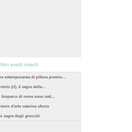
ltimi eventi inseriti
xv estemporanea di pittura premio...
vinio (ri), è sagra della...
l bioparco di roma sono nati...
remio d'arte caterina sforza
xi sagra degli gnocchi