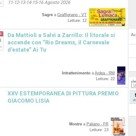
11-12-13-14-15-16 Agosto 2026
6
Sagre
a
Graffignano - VT
Letture: 12
o
Da Mattioli a Salvi a Zarrillo: Il litorale si
Ac
0
accende con “Rio Dreams, il Carnevale
6
d’estate” Ai Tu
Intrattenimento
a
Ardea - RM
Letture: 22
XXV ESTEMPORANEA DI PITTURA PREMIO
GIACOMO LISIA
d
Mostre
a
Paliano - FR
Letture: 13