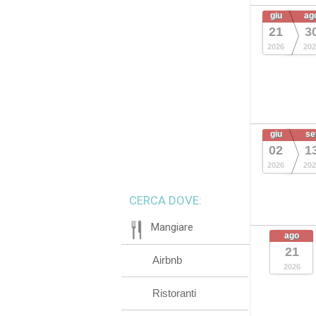
giu
ag
21
3
2026
202
giu
se
02
1
2026
202
CERCA DOVE:
Mangiare
ago
21
Airbnb
2026
Ristoranti