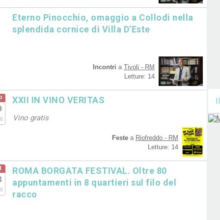
Eterno Pinocchio, omaggio a Collodi nella
splendida cornice di Villa D’Este
Incontri
a
Tivoli - RM
Letture: 14
o
XXII IN VINO VERITAS
I
9
Vino gratis
6
Feste
a
Riofreddo - RM
Letture: 14
t
ROMA BORGATA FESTIVAL. Oltre 80
3
appuntamenti in 8 quartieri sul filo del
6
racco