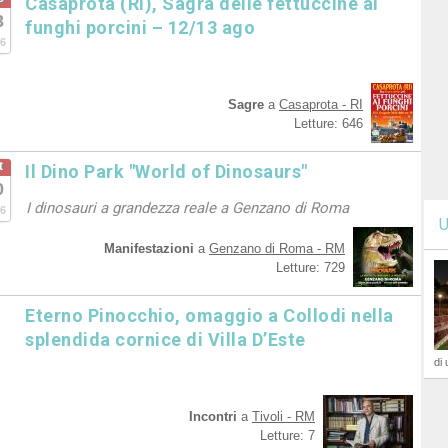
Casaprota (RI), Sagra delle fettuccine ai
3
funghi porcini – 12/13 ago
6
Sagre
a
Casaprota - RI
Letture: 646
t
Il Dino Park "World of Dinosaurs"
0
I dinosauri a grandezza reale a Genzano di Roma
6
U
Manifestazioni
a
Genzano di Roma - RM
Letture: 729
Eterno Pinocchio, omaggio a Collodi nella
splendida cornice di Villa D’Este
di 
Incontri
a
Tivoli - RM
Letture: 7