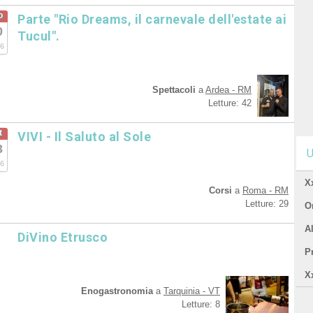
o
Parte "Rio Dreams, il carnevale dell'estate ai
0
Tucul".
6
Spettacoli
a
Ardea - RM
Letture: 42
t
VIVI - Il Saluto al Sole
3
U
6
X
Corsi
a
Roma - RM
Letture: 29
Or
A
DiVino Etrusco
P
X
Enogastronomia
a
Tarquinia - VT
Letture: 8