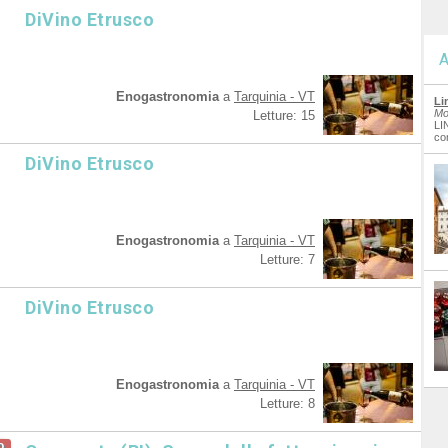
DiVino Etrusco
A
Enogastronomia
a
Tarquinia - VT
Li
Mo
Letture: 15
LI
co
DiVino Etrusco
Enogastronomia
a
Tarquinia - VT
Letture: 7
DiVino Etrusco
Enogastronomia
a
Tarquinia - VT
Letture: 8
o