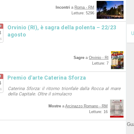
Incontri
a
Roma - RM
Letture: 5296
o
Orvinio (RI), è sagra della polenta – 22/23
3
U
agosto
6
Sagre
a
Orvinio - RI
Letture: 7
t
Premio d'arte Caterina Sforza
4
Caterina Sforza: il ritorno trionfale dalla Rocca al mare
6
della Capitale. Oltre il simulacro
Mostre
a
Arcinazzo Romano - RM
Letture: 16
Gua