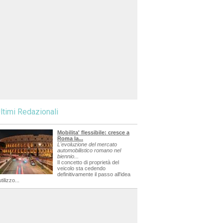
ltimi Redazionali
Mobilita' flessibile: cresce a
Roma la...
L'evoluzione del mercato
automobilistico romano nel
biennio...
Il concetto di proprietà del
veicolo sta cedendo
definitivamente il passo all'idea
utilizzo...