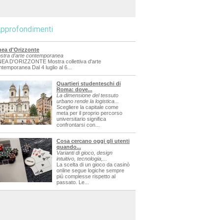
pprofondimenti
nea d'Orizzonte
stra d'arte contemporanea
NEA D'ORIZZONTE Mostra collettiva d'arte
ntemporanea Dal 4 luglio al 6...
Quartieri studenteschi di
Roma: dove...
La dimensione del tessuto
urbano rende la logistica...
Scegliere la capitale come
meta per il proprio percorso
universitario significa
confrontarsi con...
Cosa cercano oggi gli utenti
quando...
Varianti di gioco, design
intuitivo, tecnologia,...
La scelta di un gioco da casinò
online segue logiche sempre
più complesse rispetto al
passato. Le...