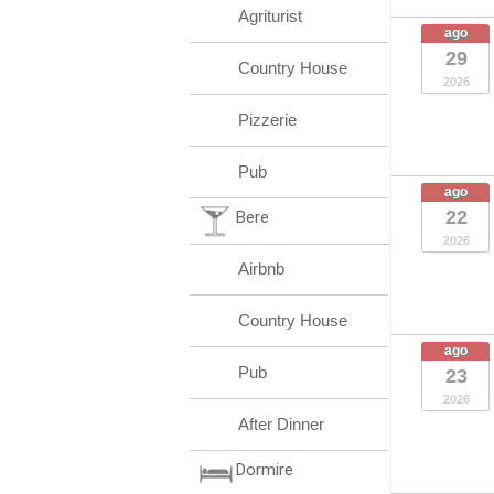
Agriturist
ago
29
Country House
2026
Pizzerie
Pub
ago
22
Bere
2026
Airbnb
Country House
ago
Pub
23
2026
After Dinner
Dormire