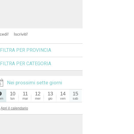
cedi!
Iscriviti!
FILTRA PER PROVINCIA
FILTRA PER CATEGORIA
Nei prossimi sette giorni
9
10
11
12
13
14
15
om
lun
mar
mer
gio
ven
sab
Apri il calendario