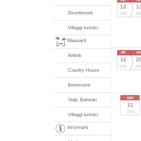
12
1
Divertimenti
2026
202
Villaggi turistici
Rilassarti
ott
se
Airbnb
11
2
2025
202
Country House
Benessere
ago
Stab. Balneari
11
2026
Villaggi turistici
Informarti