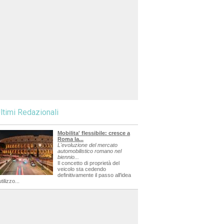
ltimi Redazionali
Mobilita' flessibile: cresce a
Roma la...
L'evoluzione del mercato
automobilistico romano nel
biennio...
Il concetto di proprietà del
veicolo sta cedendo
definitivamente il passo all'idea
utilizzo...