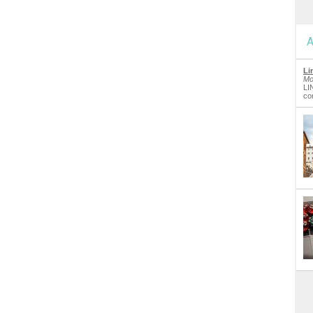
A
Li
Mo
LI
co