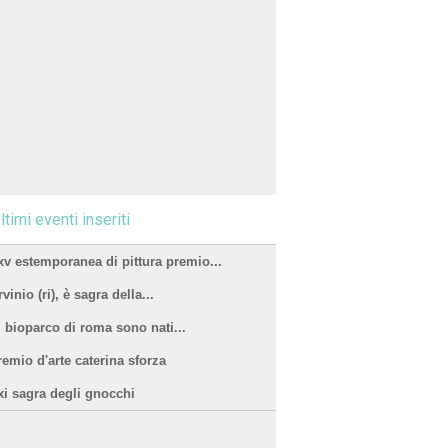
ltimi eventi inseriti
xv estemporanea di pittura premio...
vinio (ri), è sagra della...
l bioparco di roma sono nati...
remio d'arte caterina sforza
xi sagra degli gnocchi