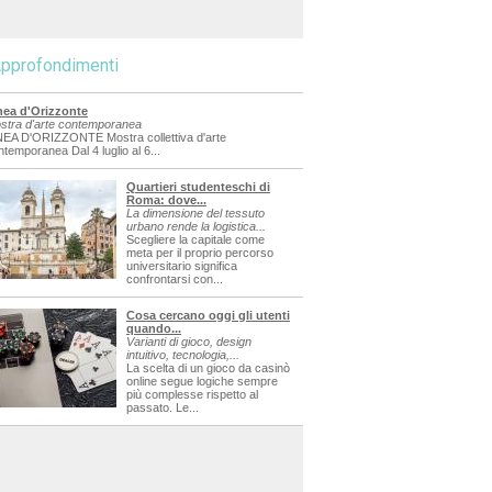
pprofondimenti
nea d'Orizzonte
stra d'arte contemporanea
NEA D'ORIZZONTE Mostra collettiva d'arte
ntemporanea Dal 4 luglio al 6...
Quartieri studenteschi di
Roma: dove...
La dimensione del tessuto
urbano rende la logistica...
Scegliere la capitale come
meta per il proprio percorso
universitario significa
confrontarsi con...
Cosa cercano oggi gli utenti
quando...
Varianti di gioco, design
intuitivo, tecnologia,...
La scelta di un gioco da casinò
online segue logiche sempre
più complesse rispetto al
passato. Le...