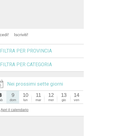
cedi!
Iscriviti!
FILTRA PER PROVINCIA
FILTRA PER CATEGORIA
Nei prossimi sette giorni
8
9
10
11
12
13
14
ab
dom
lun
mar
mer
gio
ven
Apri il calendario