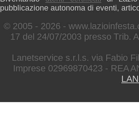
pubblicazione autonoma di eventi, artic
© 2005 - 2026 - www.lazioinfesta
17 del 24/07/2003 presso Trib. 
Lanetservice s.r.l.s. via Fabio Fi
Imprese 02969870423 - REA A
LAN