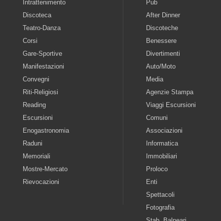
Intrattenimento
Pub
Discoteca
After Dinner
Teatro-Danza
Discoteche
Corsi
Benessere
Gare-Sportive
Divertimenti
Manifestazioni
Auto/Moto
Convegni
Media
Riti-Religiosi
Agenzie Stampa
Reading
Viaggi Escursioni
Escursioni
Comuni
Enogastronomia
Associazioni
Raduni
Informatica
Memoriali
Immobiliari
Mostre-Mercato
Proloco
Rievocazioni
Enti
Spettacoli
Fotografia
Stab. Balneari