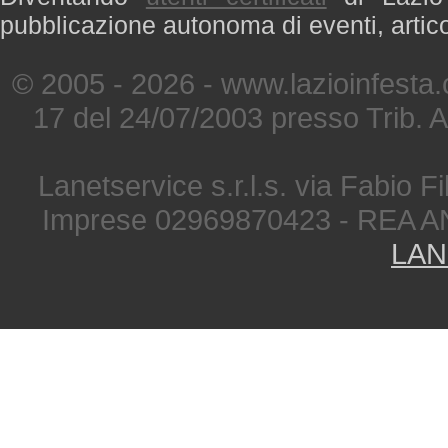
pubblicazione autonoma di eventi, artic
© 2005 - 2026 - www.lazioinfesta
17 del 24/07/2003 presso Trib. 
Lanetservice s.r.l.s. via Fabio Fi
Imprese 02969870423 - REA A
LAN