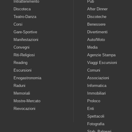
Intrattenimento
Pub
Discoteca
After Dinner
Teatro-Danza
Discoteche
Corsi
Benessere
Gare-Sportive
Divertimenti
Manifestazioni
Auto/Moto
Convegni
Media
Riti-Religiosi
Agenzie Stampa
Reading
Viaggi Escursioni
Escursioni
Comuni
Enogastronomia
Associazioni
Raduni
Informatica
Memoriali
Immobiliari
Mostre-Mercato
Proloco
Rievocazioni
Enti
Spettacoli
Fotografia
Stab. Balneari