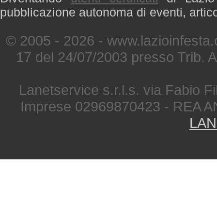
pubblicazione autonoma di eventi, artic
© 2005 - 2026 - www.lazioinfesta
17 del 24/07/2003 presso Trib. 
Lanetservice s.r.l.s. via Fabio Fi
Imprese 02969870423 - REA A
LAN