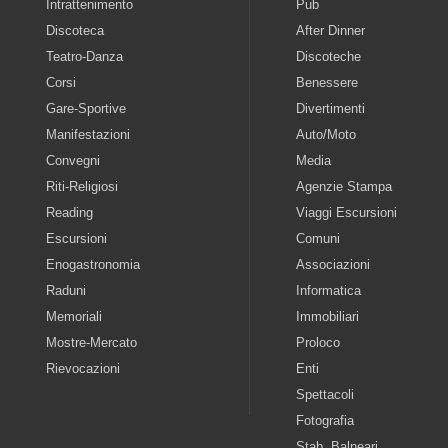
Intrattenimento
Pub
Discoteca
After Dinner
Teatro-Danza
Discoteche
Corsi
Benessere
Gare-Sportive
Divertimenti
Manifestazioni
Auto/Moto
Convegni
Media
Riti-Religiosi
Agenzie Stampa
Reading
Viaggi Escursioni
Escursioni
Comuni
Enogastronomia
Associazioni
Raduni
Informatica
Memoriali
Immobiliari
Mostre-Mercato
Proloco
Rievocazioni
Enti
Spettacoli
Fotografia
Stab. Balneari