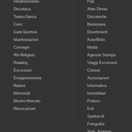
Intrattenimento
Pub
Discoteca
After Dinner
Teatro-Danza
Discoteche
Corsi
Benessere
Gare-Sportive
Divertimenti
Manifestazioni
Auto/Moto
Convegni
Media
Riti-Religiosi
Agenzie Stampa
Reading
Viaggi Escursioni
Escursioni
Comuni
Enogastronomia
Associazioni
Raduni
Informatica
Memoriali
Immobiliari
Mostre-Mercato
Proloco
Rievocazioni
Enti
Spettacoli
Fotografia
Stab. Balneari