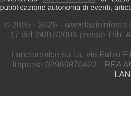
pubblicazione autonoma di eventi, artic
© 2005 - 2026 - www.lazioinfesta
17 del 24/07/2003 presso Trib. 
Lanetservice s.r.l.s. via Fabio Fi
Imprese 02969870423 - REA A
LAN