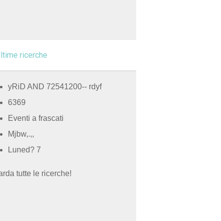
ltime ricerche
yRiD AND 72541200-- rdyf
6369
Eventi a frascati
Mjbw,.,,
Luned? 7
rda tutte le ricerche!