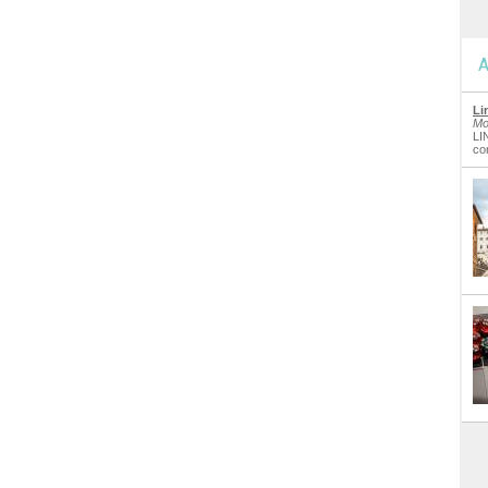
A
Li
Mo
LI
co