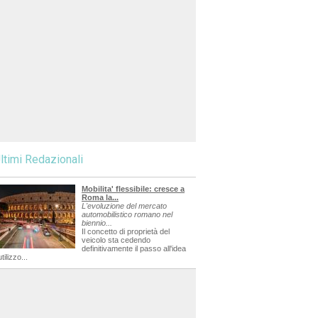
ltimi Redazionali
Mobilita' flessibile: cresce a
Roma la...
L'evoluzione del mercato
automobilistico romano nel
biennio...
Il concetto di proprietà del
veicolo sta cedendo
definitivamente il passo all'idea
utilizzo...