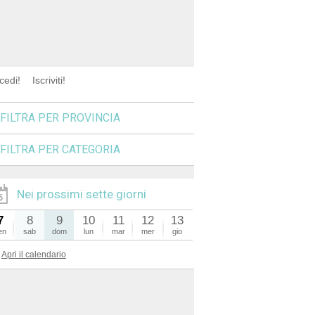
cedi!
Iscriviti!
FILTRA PER PROVINCIA
FILTRA PER CATEGORIA
Nei prossimi sette giorni
7
8
9
10
11
12
13
en
sab
dom
lun
mar
mer
gio
Apri il calendario