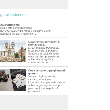
pprofondimenti
nea d'Orizzonte
stra d'arte contemporanea
NEA D'ORIZZONTE Mostra collettiva d'arte
ntemporanea Dal 4 luglio al 6...
Quartieri studenteschi di
Roma: dove...
La dimensione del tessuto
urbano rende la logistica...
Scegliere la capitale come
meta per il proprio percorso
universitario significa
confrontarsi con...
Cosa cercano oggi gli utenti
quando...
Varianti di gioco, design
intuitivo, tecnologia,...
La scelta di un gioco da casinò
online segue logiche sempre
più complesse rispetto al
passato. Le...