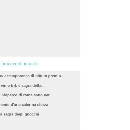
ltimi eventi inseriti
xv estemporanea di pittura premio...
vinio (ri), è sagra della...
l bioparco di roma sono nati...
remio d'arte caterina sforza
xi sagra degli gnocchi