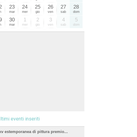
2
23
24
25
26
27
28
n
mar
mer
gio
ven
sab
dom
9
30
1
2
3
4
5
n
mar
mer
gio
ven
sab
dom
ltimi eventi inseriti
xv estemporanea di pittura premio...