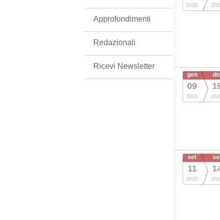
2025
202
Approfondimenti
Redazionali
Ricevi Newsletter
gen
di
09
1
2025
202
set
se
11
1
2025
202