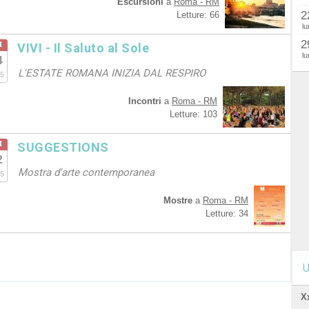
Escursioni
a
Roma - RM
2
Letture: 66
lu
2
t
VIVI - Il Saluto al Sole
lu
4
L'ESTATE ROMANA INIZIA DAL RESPIRO
5
Incontri
a
Roma - RM
Letture: 103
t
SUGGESTIONS
2
Mostra d'arte contemporanea
5
Mostre
a
Roma - RM
Letture: 34
U
X