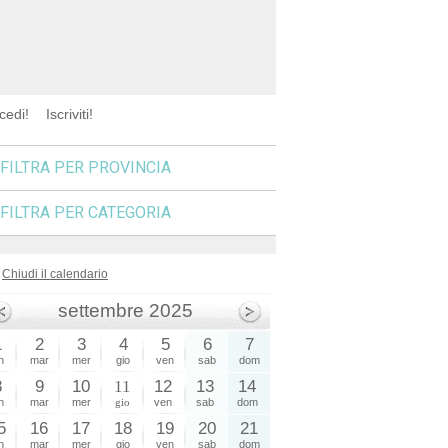
cedi!
Iscriviti!
FILTRA PER PROVINCIA
FILTRA PER CATEGORIA
Chiudi il calendario
settembre 2025
1
2
3
4
5
6
7
n
mar
mer
gio
ven
sab
dom
8
9
10
11
12
13
14
n
mar
mer
gio
ven
sab
dom
5
16
17
18
19
20
21
n
mar
mer
gio
ven
sab
dom