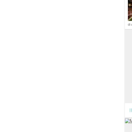
di 
I