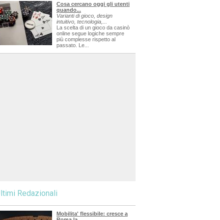
Cosa cercano oggi gli utenti
quando...
Varianti di gioco, design
intuitivo, tecnologia,...
La scelta di un gioco da casinò
online segue logiche sempre
più complesse rispetto al
passato. Le...
ltimi Redazionali
Mobilita' flessibile: cresce a
Roma la...