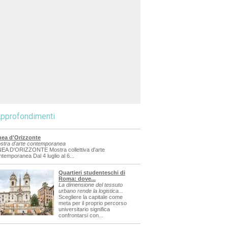
pprofondimenti
nea d'Orizzonte
stra d'arte contemporanea
NEA D'ORIZZONTE Mostra collettiva d'arte
ntemporanea Dal 4 luglio al 6...
Quartieri studenteschi di
Roma: dove...
La dimensione del tessuto
urbano rende la logistica...
Scegliere la capitale come
meta per il proprio percorso
universitario significa
confrontarsi con...