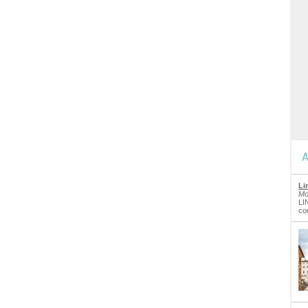
A
Li
Mo
LI
co