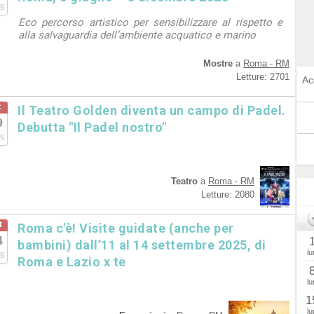
5
Eco percorso artistico per sensibilizzare al rispetto e
alla salvaguardia dell’ambiente acquatico e marino
Mostre
a
Roma - RM
Letture: 2701
Ac
c
Il Teatro Golden diventa un campo di Padel.
9
Debutta "Il Padel nostro"
5
Teatro
a
Roma - RM
Letture: 2080
t
Roma c'è! Visite guidate (anche per
4
bambini) dall’11 al 14 settembre 2025, di
lu
5
Roma e Lazio x te
lu
1
lu