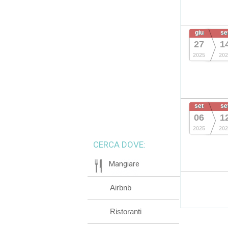
giu
se
27
1
2025
202
set
se
06
1
2025
202
CERCA DOVE:
Mangiare
Airbnb
Ristoranti