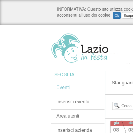
SFOGLIA:
Stai guar
Eventi
Inserisci evento
Area utenti
giu
di
08
0
Inserisci azienda