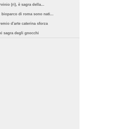
vinio (ri), è sagra della...
l bioparco di roma sono nati...
remio d'arte caterina sforza
xi sagra degli gnocchi