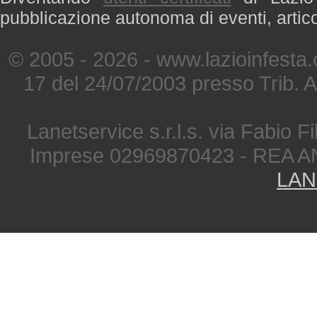
pubblicazione autonoma di eventi, artic
© 2005 - 2026 - www.lazioinfesta
17 del 24/07/2003 presso Trib. 
Lanetservice s.r.l.s. via Fabio Fi
Imprese 02969870423 - REA A
LAN