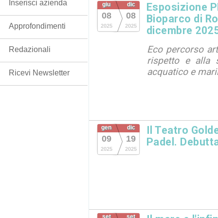
Inserisci azienda
giu
dic
Esposizione 
08
08
Bioparco di Ro
Approfondimenti
2025
2025
dicembre 202
Eco percorso arti
Redazionali
rispetto e alla 
acquatico e mar
Ricevi Newsletter
gen
dic
Il Teatro Gold
09
19
Padel. Debutta
2025
2025
set
set