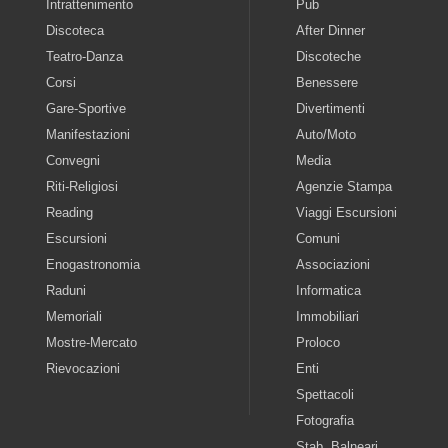
Intrattenimento
Pub
Discoteca
After Dinner
Teatro-Danza
Discoteche
Corsi
Benessere
Gare-Sportive
Divertimenti
Manifestazioni
Auto/Moto
Convegni
Media
Riti-Religiosi
Agenzie Stampa
Reading
Viaggi Escursioni
Escursioni
Comuni
Enogastronomia
Associazioni
Raduni
Informatica
Memoriali
Immobiliari
Mostre-Mercato
Proloco
Rievocazioni
Enti
Spettacoli
Fotografia
Stab. Balneari