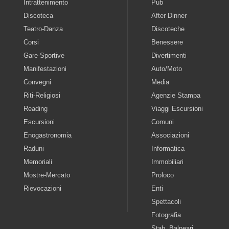
Intrattenimento
Pub
Discoteca
After Dinner
Teatro-Danza
Discoteche
Corsi
Benessere
Gare-Sportive
Divertimenti
Manifestazioni
Auto/Moto
Convegni
Media
Riti-Religiosi
Agenzie Stampa
Reading
Viaggi Escursioni
Escursioni
Comuni
Enogastronomia
Associazioni
Raduni
Informatica
Memoriali
Immobiliari
Mostre-Mercato
Proloco
Rievocazioni
Enti
Spettacoli
Fotografia
Stab. Balneari