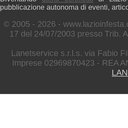
pubblicazione autonoma di eventi, artic
© 2005 - 2026 - www.lazioinfesta
17 del 24/07/2003 presso Trib. 
Lanetservice s.r.l.s. via Fabio Fi
Imprese 02969870423 - REA A
LAN