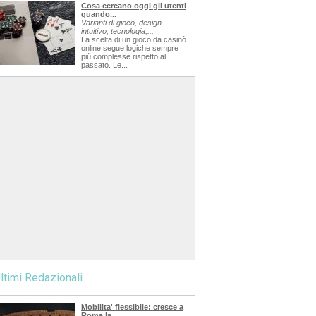
Cosa cercano oggi gli utenti
quando...
Varianti di gioco, design
intuitivo, tecnologia,...
La scelta di un gioco da casinò
online segue logiche sempre
più complesse rispetto al
passato. Le...
ltimi Redazionali
Mobilita' flessibile: cresce a
Roma la...