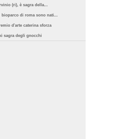
vinio (ri), è sagra della...
l bioparco di roma sono nati...
remio d'arte caterina sforza
xi sagra degli gnocchi