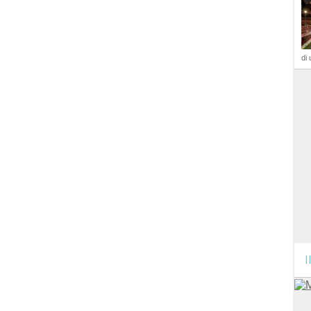
di 
I