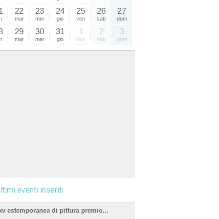
1
22
23
24
25
26
27
n
mar
mer
gio
ven
sab
dom
8
29
30
31
1
2
3
n
mar
mer
gio
ven
sab
dom
ltimi eventi inseriti
xv estemporanea di pittura premio...