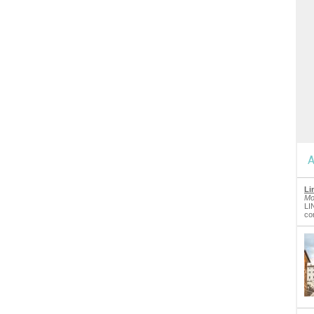
A
Li
Mo
LI
co