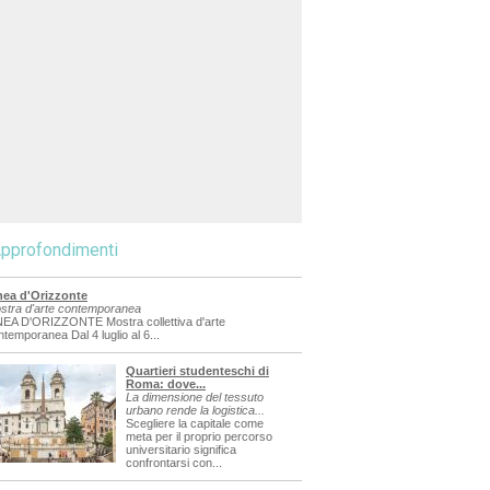
pprofondimenti
nea d'Orizzonte
stra d'arte contemporanea
NEA D'ORIZZONTE Mostra collettiva d'arte
ntemporanea Dal 4 luglio al 6...
Quartieri studenteschi di
Roma: dove...
La dimensione del tessuto
urbano rende la logistica...
Scegliere la capitale come
meta per il proprio percorso
universitario significa
confrontarsi con...