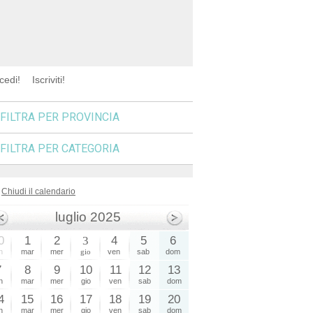
cedi!
Iscriviti!
FILTRA PER PROVINCIA
FILTRA PER CATEGORIA
Chiudi il calendario
luglio 2025
0
1
2
3
4
5
6
n
mar
mer
gio
ven
sab
dom
7
8
9
10
11
12
13
n
mar
mer
gio
ven
sab
dom
4
15
16
17
18
19
20
n
mar
mer
gio
ven
sab
dom