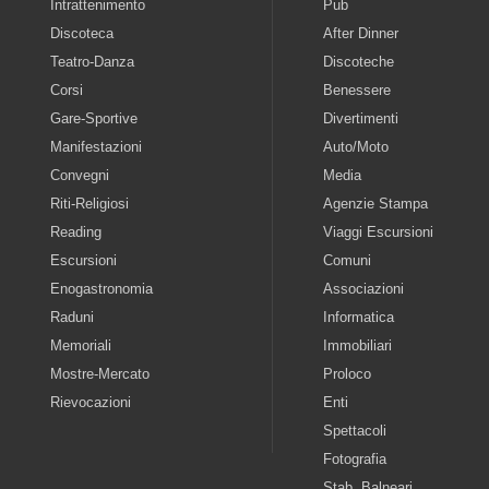
Intrattenimento
Pub
Discoteca
After Dinner
Teatro-Danza
Discoteche
Corsi
Benessere
Gare-Sportive
Divertimenti
Manifestazioni
Auto/Moto
Convegni
Media
Riti-Religiosi
Agenzie Stampa
Reading
Viaggi Escursioni
Escursioni
Comuni
Enogastronomia
Associazioni
Raduni
Informatica
Memoriali
Immobiliari
Mostre-Mercato
Proloco
Rievocazioni
Enti
Spettacoli
Fotografia
Stab. Balneari