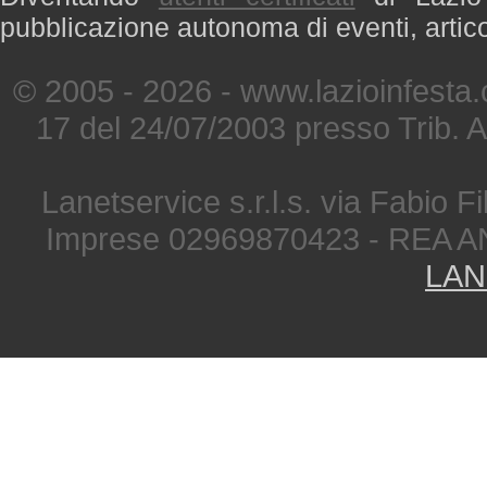
pubblicazione autonoma di eventi, artic
© 2005 - 2026 - www.lazioinfesta
17 del 24/07/2003 presso Trib. 
Lanetservice s.r.l.s. via Fabio Fi
Imprese 02969870423 - REA A
LAN