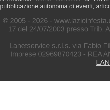
pubblicazione autonoma di eventi, artic
© 2005 - 2026 - www.lazioinfesta
17 del 24/07/2003 presso Trib. 
Lanetservice s.r.l.s. via Fabio Fi
Imprese 02969870423 - REA A
LAN