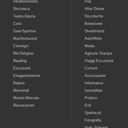
Intrattenimento
Pub
Discoteca
After Dinner
Teatro-Danza
Discoteche
Corsi
Benessere
Gare-Sportive
Divertimenti
Manifestazioni
Auto/Moto
Convegni
Media
Riti-Religiosi
Agenzie Stampa
Reading
Viaggi Escursioni
Escursioni
Comuni
Enogastronomia
Associazioni
Raduni
Informatica
Memoriali
Immobiliari
Mostre-Mercato
Proloco
Rievocazioni
Enti
Spettacoli
Fotografia
Stab. Balneari