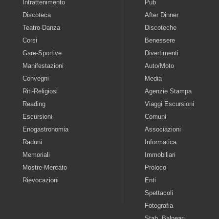
Intrattenimento
Pub
Discoteca
After Dinner
Teatro-Danza
Discoteche
Corsi
Benessere
Gare-Sportive
Divertimenti
Manifestazioni
Auto/Moto
Convegni
Media
Riti-Religiosi
Agenzie Stampa
Reading
Viaggi Escursioni
Escursioni
Comuni
Enogastronomia
Associazioni
Raduni
Informatica
Memoriali
Immobiliari
Mostre-Mercato
Proloco
Rievocazioni
Enti
Spettacoli
Fotografia
Stab. Balneari