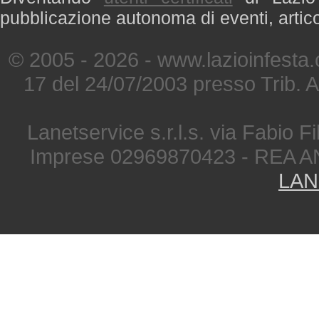
pubblicazione autonoma di eventi, artic
© 2005 - 2026 - www.lazioinfesta
17 del 24/07/2003 presso Trib. 
Lanetservice s.r.l.s. via Fabio Fi
Imprese 02969870423 - REA A
LAN