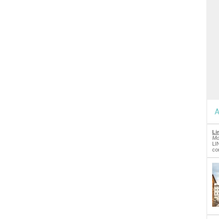
A
Li
Mo
LI
co