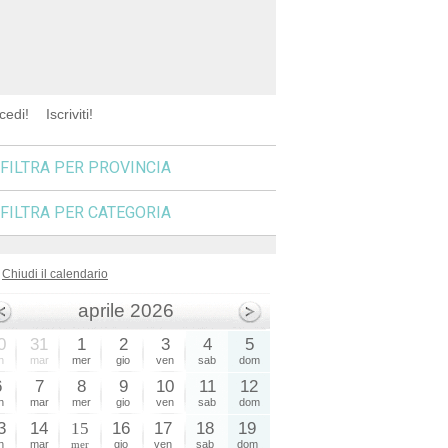
cedi!
Iscriviti!
FILTRA PER PROVINCIA
FILTRA PER CATEGORIA
Chiudi il calendario
aprile 2026
0
31
1
2
3
4
5
n
mar
mer
gio
ven
sab
dom
6
7
8
9
10
11
12
n
mar
mer
gio
ven
sab
dom
3
14
15
16
17
18
19
n
mar
mer
gio
ven
sab
dom