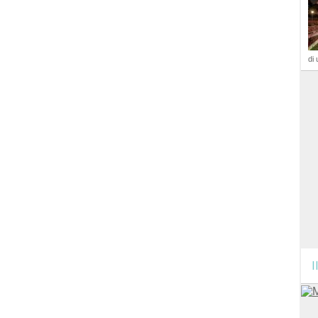
di 
I