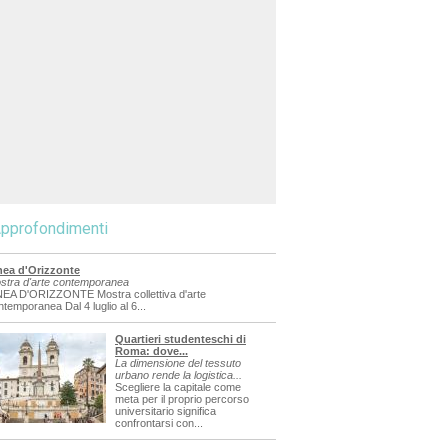
pprofondimenti
nea d'Orizzonte
stra d'arte contemporanea
NEA D'ORIZZONTE Mostra collettiva d'arte
ntemporanea Dal 4 luglio al 6...
Quartieri studenteschi di
Roma: dove...
La dimensione del tessuto
urbano rende la logistica...
Scegliere la capitale come
meta per il proprio percorso
universitario significa
confrontarsi con...