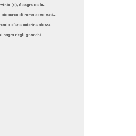
vinio (ri), è sagra della...
l bioparco di roma sono nati...
remio d'arte caterina sforza
xi sagra degli gnocchi