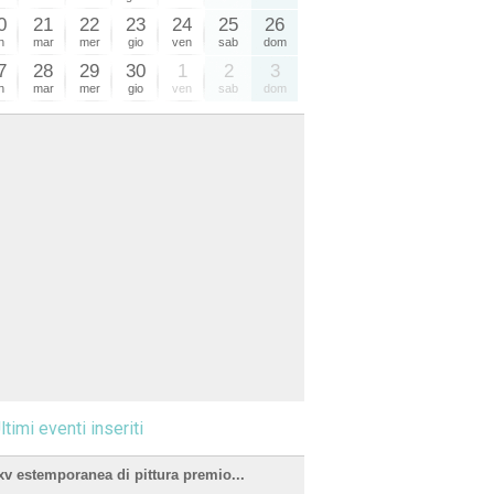
0
21
22
23
24
25
26
n
mar
mer
gio
ven
sab
dom
7
28
29
30
1
2
3
n
mar
mer
gio
ven
sab
dom
ltimi eventi inseriti
xv estemporanea di pittura premio...