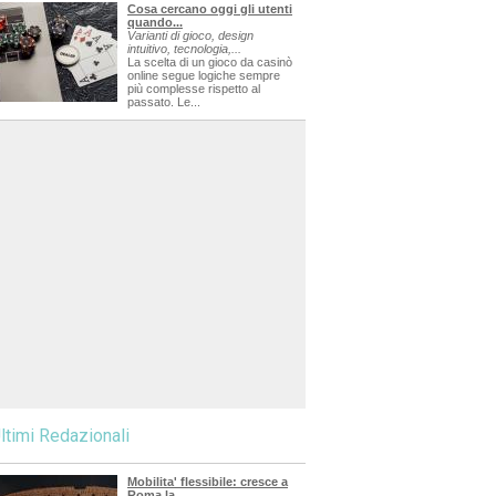
Cosa cercano oggi gli utenti
quando...
Varianti di gioco, design
intuitivo, tecnologia,...
La scelta di un gioco da casinò
online segue logiche sempre
più complesse rispetto al
passato. Le...
ltimi Redazionali
Mobilita' flessibile: cresce a
Roma la...