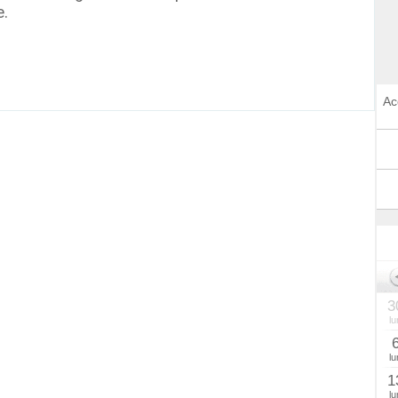
e.
Ac
3
lu
lu
1
lu