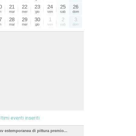
0
21
22
23
24
25
26
n
mar
mer
gio
ven
sab
dom
7
28
29
30
1
2
3
n
mar
mer
gio
ven
sab
dom
ltimi eventi inseriti
xv estemporanea di pittura premio...