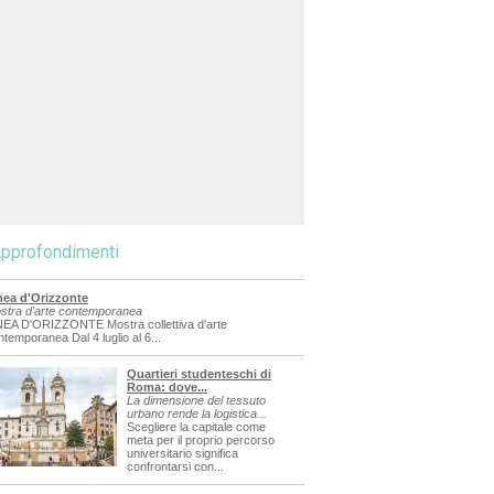
pprofondimenti
nea d'Orizzonte
stra d'arte contemporanea
NEA D'ORIZZONTE Mostra collettiva d'arte
ntemporanea Dal 4 luglio al 6...
Quartieri studenteschi di
Roma: dove...
La dimensione del tessuto
urbano rende la logistica...
Scegliere la capitale come
meta per il proprio percorso
universitario significa
confrontarsi con...