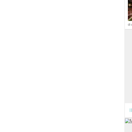
di 
I