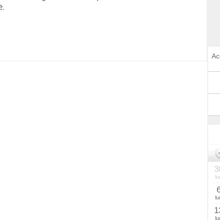
e.
Ac
3
lu
lu
1
lu