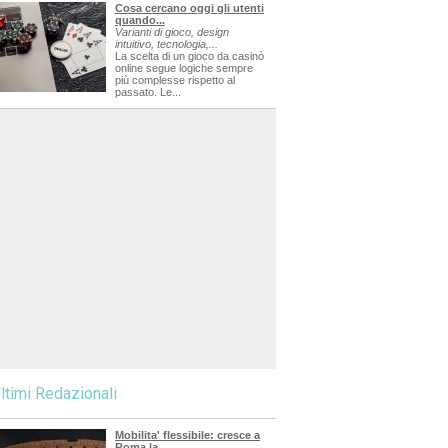
Cosa cercano oggi gli utenti
quando...
Varianti di gioco, design
intuitivo, tecnologia,...
La scelta di un gioco da casinò
online segue logiche sempre
più complesse rispetto al
passato. Le...
ltimi Redazionali
Mobilita' flessibile: cresce a
Roma la...