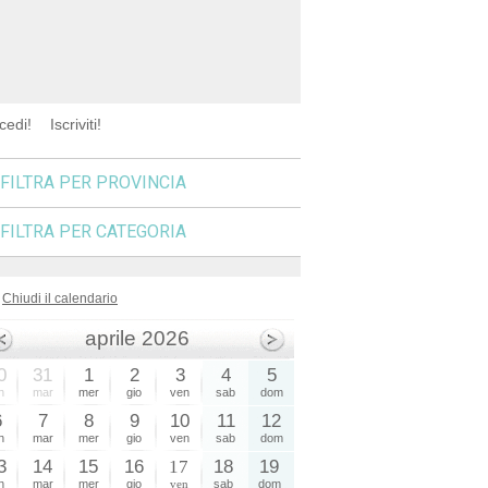
cedi!
Iscriviti!
FILTRA PER PROVINCIA
FILTRA PER CATEGORIA
Chiudi il calendario
aprile 2026
0
31
1
2
3
4
5
n
mar
mer
gio
ven
sab
dom
6
7
8
9
10
11
12
n
mar
mer
gio
ven
sab
dom
3
14
15
16
17
18
19
n
mar
mer
gio
ven
sab
dom