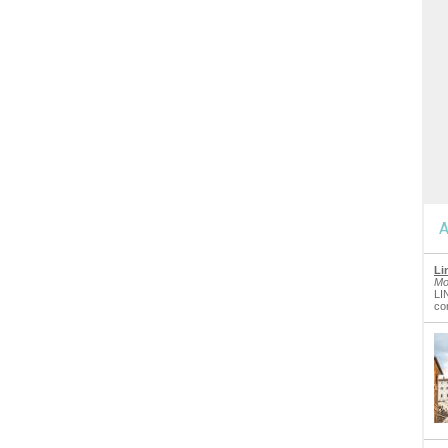
A
Li
Mo
LI
co