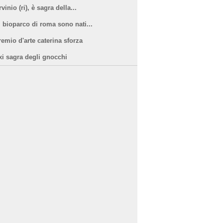
vinio (ri), è sagra della...
l bioparco di roma sono nati...
remio d'arte caterina sforza
xi sagra degli gnocchi