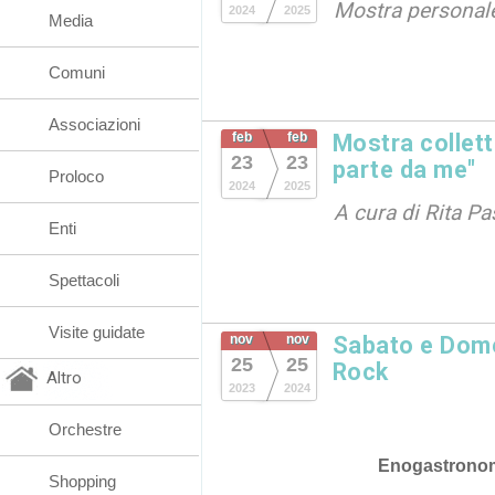
Mostra personal
2024
2025
Media
Comuni
Associazioni
feb
feb
Mostra collett
23
23
parte da me"
Proloco
2024
2025
A cura di Rita Pa
Enti
Spettacoli
Visite guidate
nov
nov
Sabato e Dome
25
25
Rock
Altro
2023
2024
Orchestre
Enogastrono
Shopping