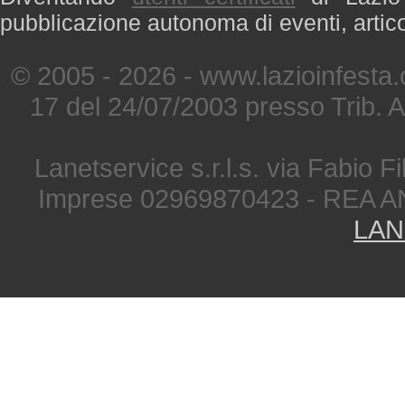
pubblicazione autonoma di eventi, artic
© 2005 - 2026 - www.lazioinfesta
17 del 24/07/2003 presso Trib. 
Lanetservice s.r.l.s. via Fabio Fi
Imprese 02969870423 - REA A
LAN