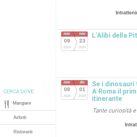
Intratten
nov
nov
L'Alibi della Pi
09
23
2024
2024
nov
dic
Se i dinosauri
09
01
A Roma il pri
CERCA DOVE:
2024
2024
itinerante
Mangiare
Tante curiosità e
Airbnb
Intra
Ristoranti