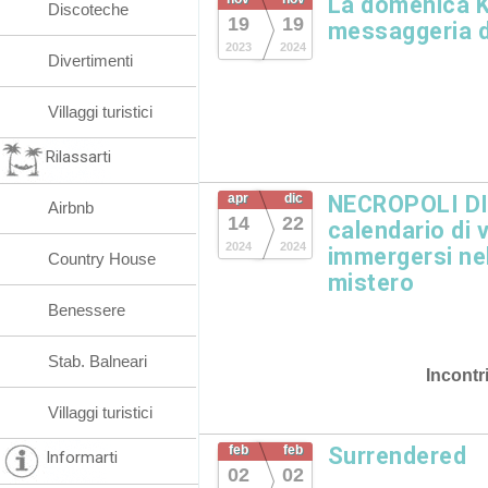
La domenica K
Discoteche
19
19
messaggeria d
2023
2024
Divertimenti
Villaggi turistici
Rilassarti
apr
dic
NECROPOLI DI
Airbnb
14
22
calendario di 
2024
2024
immergersi nel
Country House
mistero
Benessere
Stab. Balneari
Incontr
Villaggi turistici
feb
feb
Surrendered
Informarti
02
02