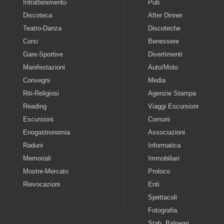
Intrattenimento
Pub
Discoteca
After Dinner
Teatro-Danza
Discoteche
Corsi
Benessere
Gare-Sportive
Divertimenti
Manifestazioni
Auto/Moto
Convegni
Media
Riti-Religiosi
Agenzie Stampa
Reading
Viaggi Escursioni
Escursioni
Comuni
Enogastronomia
Associazioni
Raduni
Informatica
Memoriali
Immobiliari
Mostre-Mercato
Proloco
Rievocazioni
Enti
Spettacoli
Fotografia
Stab. Balneari