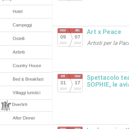
Hotel
Campeggi
nov
dic
Art x Peace
09
07
Ostelli
Artisti per la Pac
2024
2024
Airbnb
Country House
ott
nov
Spettacolo te
Bed & Breakfast
31
17
SOPHIE, le avia
2024
2024
Villaggi turistici
Divertirti
After Dinner
nov
nov