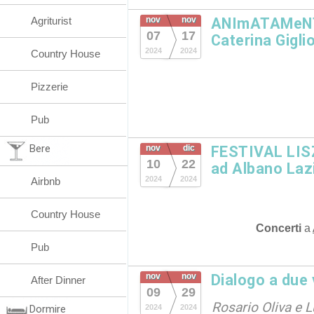
Agriturist
nov
nov
ANImATAMeNTE
07
17
Caterina Gigli
2024
2024
Country House
Pizzerie
Pub
Bere
nov
dic
FESTIVAL LISZ
10
22
ad Albano Laz
2024
2024
Airbnb
Country House
Concerti
a
Pub
nov
nov
Dialogo a due 
After Dinner
09
29
Rosario Oliva e L
Dormire
2024
2024