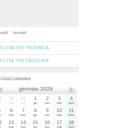
cedi!
Iscriviti!
FILTRA PER PROVINCIA
FILTRA PER CATEGORIA
Chiudi il calendario
gennaio 2026
9
30
31
1
2
3
4
n
mar
mer
gio
ven
sab
dom
5
6
7
8
9
10
11
n
mar
mer
gio
ven
sab
dom
2
13
14
15
16
17
18
n
mar
mer
gio
ven
sab
dom