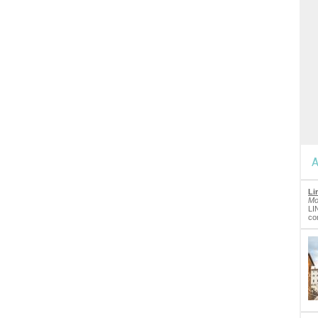
A
Li
Mo
LI
co