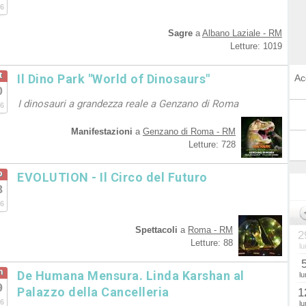
6
Sagre
a
Albano Laziale - RM
Letture: 1019
t
Il Dino Park "World of Dinosaurs"
Ac
0
I dinosauri a grandezza reale a Genzano di Roma
6
Manifestazioni
a
Genzano di Roma - RM
Letture: 728
b
EVOLUTION - Il Circo del Futuro
8
6
Spettacoli
a
Roma - RM
2
Letture: 88
lu
n
De Humana Mensura. Linda Karshan al
lu
9
Palazzo della Cancelleria
1
6
lu