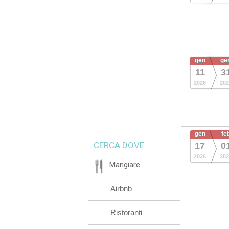
gen
ge
11
3
2026
202
gen
fe
CERCA DOVE:
17
0
2026
202
Mangiare
Airbnb
Ristoranti