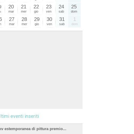
9
20
21
22
23
24
25
n
mar
mer
gio
ven
sab
dom
6
27
28
29
30
31
1
n
mar
mer
gio
ven
sab
dom
ltimi eventi inseriti
xv estemporanea di pittura premio...