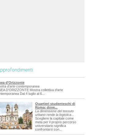
pprofondimenti
nea d'Orizzonte
stra d'arte contemporanea
NEA D'ORIZZONTE Mostra collettiva d'arte
ntemporanea Dal 4 luglio al 6...
Quartieri studenteschi di
Roma: dove...
La dimensione del tessuto
urbano rende la logistica...
Scegliere la capitale come
meta per il proprio percorso
universitario significa
confrontarsi con...