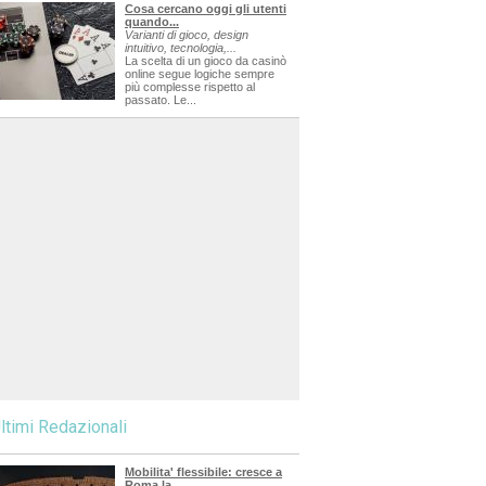
Cosa cercano oggi gli utenti
quando...
Varianti di gioco, design
intuitivo, tecnologia,...
La scelta di un gioco da casinò
online segue logiche sempre
più complesse rispetto al
passato. Le...
ltimi Redazionali
Mobilita' flessibile: cresce a
Roma la...