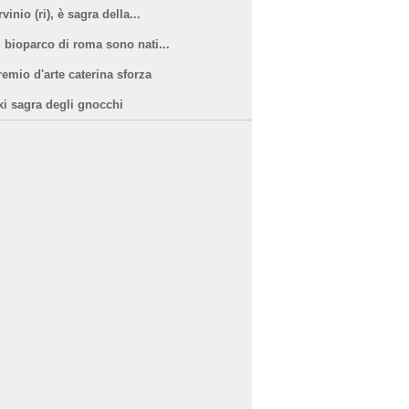
vinio (ri), è sagra della...
l bioparco di roma sono nati...
remio d'arte caterina sforza
xi sagra degli gnocchi