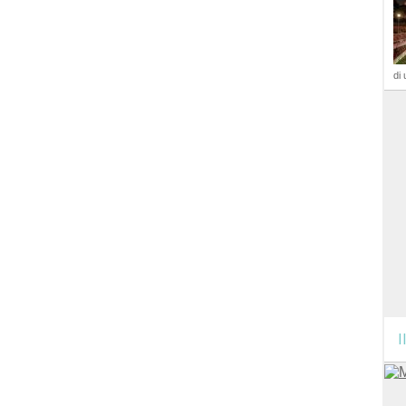
di 
I