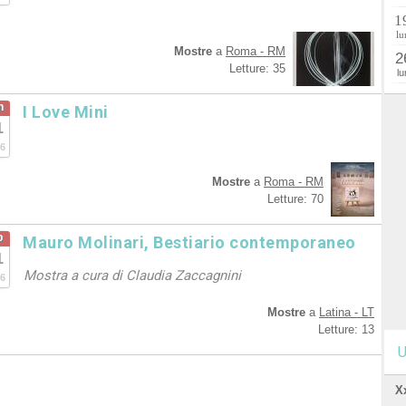
1
lu
Mostre
a
Roma - RM
2
Letture: 35
lu
n
I Love Mini
1
6
Mostre
a
Roma - RM
Letture: 70
b
Mauro Molinari, Bestiario contemporaneo
1
Mostra a cura di Claudia Zaccagnini
6
Mostre
a
Latina - LT
Letture: 13
U
X