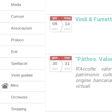
Media
Comuni
giu
mag
Vinili & Fumett
09
14
Associazioni
2023
2024
Proloco
Enti
gen
mar
“Pàthos. Valori
30
31
Spettacoli
R'Accolte: val
2024
2024
patrimonio cult
Visite guidate
origine bancaria
Altro
virtuali
Orchestre
Shopping