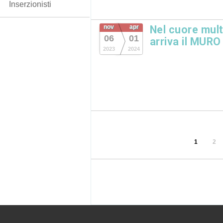
Inserzionisti
nov
apr
Nel cuore mult
06
01
arriva il MURO
2023
2024
1
2