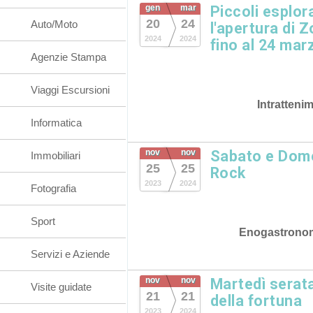
gen
mar
Piccoli esplor
20
24
Auto/Moto
l'apertura di 
2024
2024
fino al 24 mar
Agenzie Stampa
Viaggi Escursioni
Intratteni
Informatica
nov
nov
Sabato e Dome
Immobiliari
25
25
Rock
2023
2024
Fotografia
Sport
Enogastrono
Servizi e Aziende
nov
nov
Martedì serat
Visite guidate
21
21
della fortuna
2023
2024