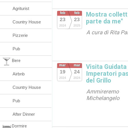
Agriturist
feb
feb
Mostra collett
23
23
parte da me"
Country House
2024
2025
A cura di Rita Pa
Pizzerie
Pub
Bere
mar
mar
Visita Guidata
19
24
Imperatori pa
Airbnb
2024
2024
del Grillo
Country House
Ammireremo
Michelangelo
Pub
After Dinner
Dormire