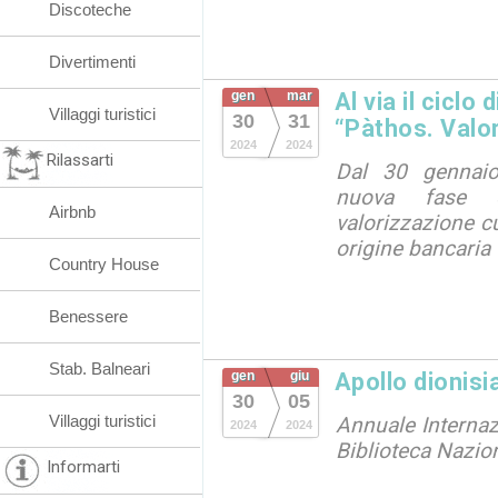
Discoteche
Divertimenti
gen
mar
Al via il ciclo
Villaggi turistici
30
31
“Pàthos. Valori
2024
2024
Rilassarti
Dal 30 gennaio
nuova fase 
Airbnb
valorizzazione cu
origine bancaria
Country House
Benessere
Stab. Balneari
gen
giu
Apollo dionisi
30
05
Villaggi turistici
Annuale Internazi
2024
2024
Biblioteca Nazio
Informarti