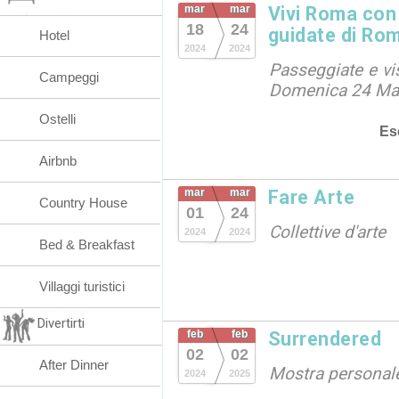
mar
mar
Vivi Roma con 
18
24
guidate di Ro
Hotel
2024
2024
Passeggiate e vi
Campeggi
Domenica 24 Ma
Ostelli
Es
Airbnb
mar
mar
Fare Arte
Country House
01
24
Collettive d'arte
2024
2024
Bed & Breakfast
Villaggi turistici
Divertirti
feb
feb
Surrendered
02
02
After Dinner
Mostra personal
2024
2025