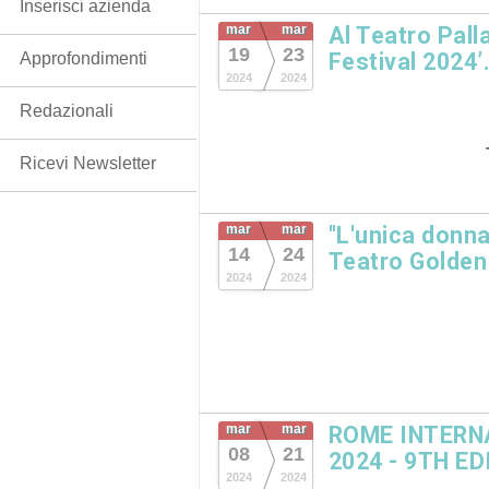
Inserisci azienda
mar
mar
Al Teatro Pal
19
23
Festival 2024’
Approfondimenti
2024
2024
Redazionali
Ricevi Newsletter
mar
mar
"L'unica donna
14
24
Teatro Golden
2024
2024
mar
mar
ROME INTERN
08
21
2024 - 9TH ED
2024
2024