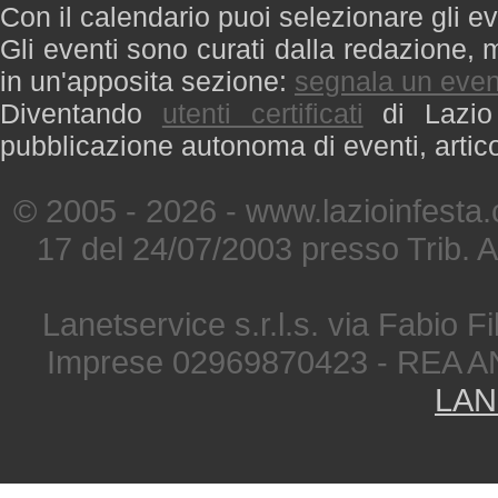
Con il calendario puoi selezionare gli ev
Gli eventi sono curati dalla redazione, m
in un'apposita sezione:
segnala un even
Diventando
utenti certificati
di Lazio 
pubblicazione autonoma di eventi, artic
© 2005 - 2026 - www.lazioinfesta
17 del 24/07/2003 presso Trib. 
Lanetservice s.r.l.s. via Fabio Fi
Imprese 02969870423 - REA A
LAN