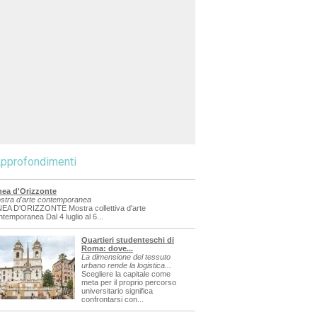
pprofondimenti
nea d'Orizzonte
stra d'arte contemporanea
NEA D'ORIZZONTE Mostra collettiva d'arte
ntemporanea Dal 4 luglio al 6...
Quartieri studenteschi di
Roma: dove...
La dimensione del tessuto
urbano rende la logistica...
Scegliere la capitale come
meta per il proprio percorso
universitario significa
confrontarsi con...