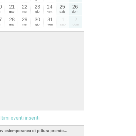
0
21
22
23
24
25
26
n
mar
mer
gio
ven
sab
dom
7
28
29
30
31
1
2
n
mar
mer
gio
ven
sab
dom
ltimi eventi inseriti
xv estemporanea di pittura premio...