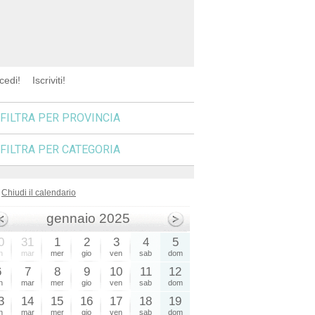
cedi!
Iscriviti!
FILTRA PER PROVINCIA
FILTRA PER CATEGORIA
Chiudi il calendario
gennaio 2025
0
31
1
2
3
4
5
n
mar
mer
gio
ven
sab
dom
6
7
8
9
10
11
12
n
mar
mer
gio
ven
sab
dom
3
14
15
16
17
18
19
n
mar
mer
gio
ven
sab
dom