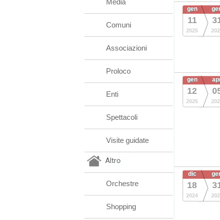
Media
gen
ge
11
3
Comuni
2025
202
Associazioni
Proloco
gen
ap
12
0
Enti
2025
202
Spettacoli
Visite guidate
Altro
dic
ge
Orchestre
18
3
2024
202
Shopping