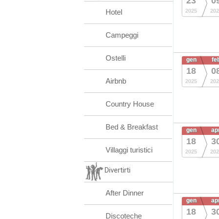
23
0
Hotel
2025
202
Campeggi
Ostelli
gen
fe
18
0
Airbnb
2025
202
Country House
Bed & Breakfast
gen
ap
18
3
Villaggi turistici
2025
202
Divertirti
After Dinner
gen
ap
18
3
Discoteche