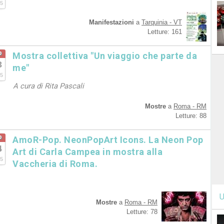
5
Manifestazioni
a
Tarquinia - VT
Letture: 161
b
Mostra collettiva "Un viaggio che parte da
3
me"
5
A cura di Rita Pascali
Mostre
a
Roma - RM
Letture: 88
b
AmoR-Pop. NeonPopArt Icons. La Neon Pop
4
Art di Carla Campea in mostra alla
5
Vaccheria di Roma.
U
Mostre
a
Roma - RM
Letture: 78