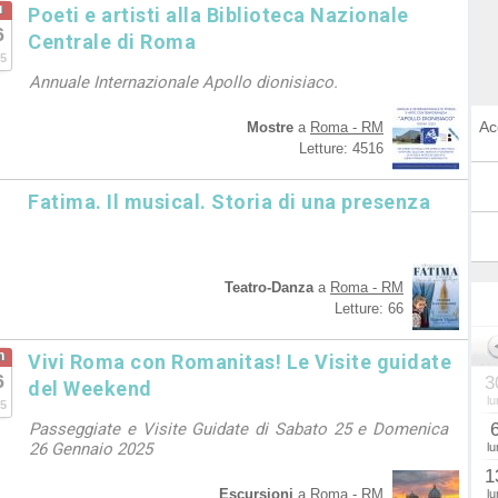
u
Poeti e artisti alla Biblioteca Nazionale
6
Centrale di Roma
5
Annuale Internazionale Apollo dionisiaco.
Ac
Mostre
a
Roma - RM
Letture: 4516
Fatima. Il musical. Storia di una presenza
Teatro-Danza
a
Roma - RM
Letture: 66
n
Vivi Roma con Romanitas! Le Visite guidate
6
3
del Weekend
lu
5
Passeggiate e Visite Guidate di Sabato 25 e Domenica
26 Gennaio 2025
lu
1
Escursioni
a
Roma - RM
lu