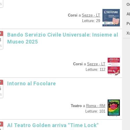
5
Or
A
Corsi
a
Sezze - LT
Letture: 29
P
b
X
Bando Servizio Civile Universale: Insieme al
8
Museo 2025
5
Corsi
a
Sezze - LT
Letture: 112
r
Intorno al Focolare
5
5
Teatro
a
Roma - RM
Letture: 101
b
Al Teatro Golden arriva "Time Lock"