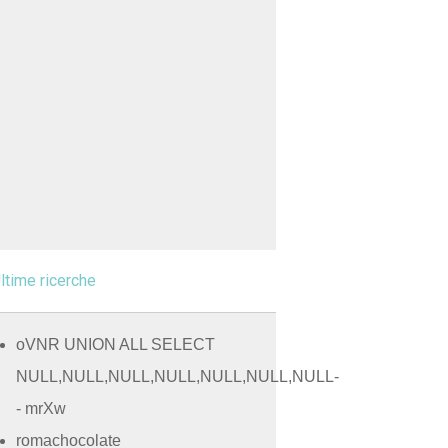
ltime ricerche
oVNR UNION ALL SELECT
NULL,NULL,NULL,NULL,NULL,NULL,NULL-
- mrXw
romachocolate