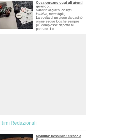
Cosa cercano oggi gli utenti
quando...
Varianti di gioco, design
intuitivo, tecnologia,...
La scelta di un gioco da casinò
online segue logiche sempre
più complesse rispetto al
passato. Le...
ltimi Redazionali
Mobilita' flessibile: cresce a
Roma la...