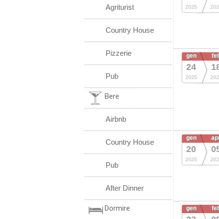
Agriturist
2025
202
Country House
Pizzerie
gen
fe
24
1
Pub
2025
202
Bere
Airbnb
gen
ap
Country House
20
0
2025
202
Pub
After Dinner
Dormire
gen
fe