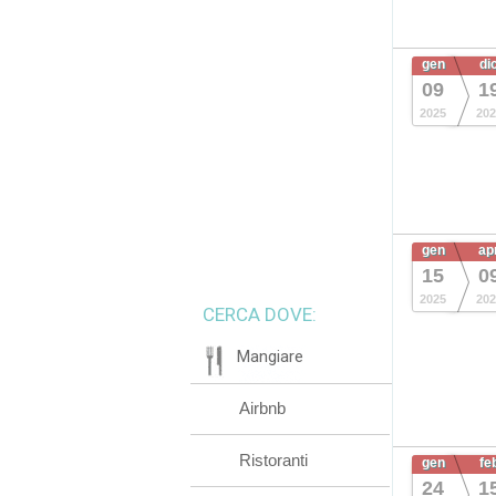
gen
di
09
1
2025
202
gen
ap
15
0
2025
202
CERCA DOVE:
Mangiare
Airbnb
Ristoranti
gen
fe
24
1