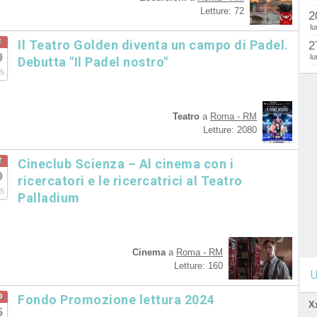
Letture: 72
2
lu
c
Il Teatro Golden diventa un campo di Padel.
2
9
lu
Debutta "Il Padel nostro"
5
Teatro
a
Roma - RM
Letture: 2080
r
Cineclub Scienza – Al cinema con i
9
ricercatori e le ricercatrici al Teatro
5
Palladium
Cinema
a
Roma - RM
Letture: 160
U
b
Fondo Promozione lettura 2024
X
5