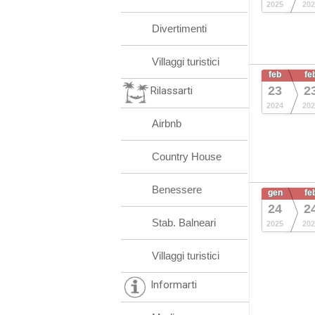
2025
202
Divertimenti
Villaggi turistici
feb
fe
23
2
Rilassarti
2024
202
Airbnb
Country House
Benessere
gen
fe
24
2
Stab. Balneari
2025
202
Villaggi turistici
Informarti