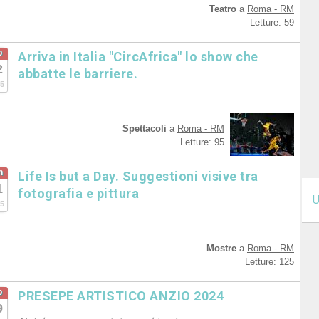
Teatro
a
Roma - RM
Letture: 59
b
Arriva in Italia "CircAfrica" lo show che
2
abbatte le barriere.
5
Spettacoli
a
Roma - RM
Letture: 95
n
Life Is but a Day. Suggestioni visive tra
1
fotografia e pittura
U
5
Mostre
a
Roma - RM
Letture: 125
b
PRESEPE ARTISTICO ANZIO 2024
9