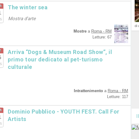
n
The winter sea
1
Mostra d'arte
5
di 
Mostre
a
Roma - RM
Letture: 67
r
Arriva “Dogs & Museum Road Show”, il
5
primo tour dedicato al pet-turismo
5
culturale
Intrattenimento
a
Roma - RM
Letture: 117
n
Dominio Pubblico - YOUTH FEST. Call For
I
1
Artists
5