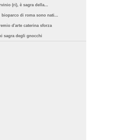
vinio (ri), è sagra della...
l bioparco di roma sono nati...
remio d'arte caterina sforza
xi sagra degli gnocchi