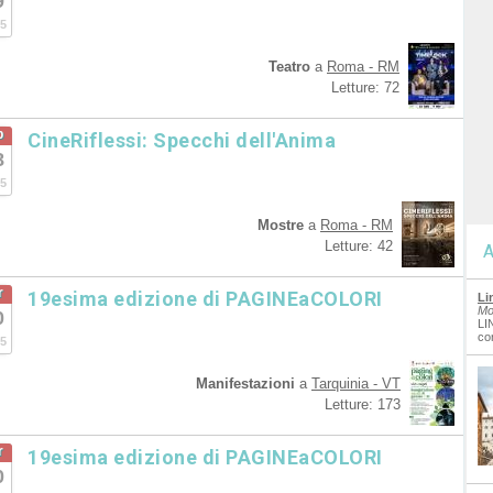
9
5
Teatro
a
Roma - RM
Letture: 72
b
CineRiflessi: Specchi dell'Anima
8
5
Mostre
a
Roma - RM
Letture: 42
A
r
19esima edizione di PAGINEaCOLORI
Li
Mo
0
LI
co
5
Manifestazioni
a
Tarquinia - VT
Letture: 173
r
19esima edizione di PAGINEaCOLORI
0