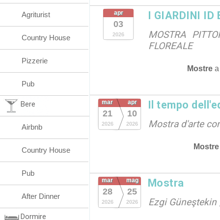
apr
I GIARDINI ID
Agriturist
03
MOSTRA PITTO
2026
Country House
FLOREALE
Pizzerie
Mostre
Pub
mar
apr
Il tempo dell'e
Bere
21
10
Mostra d'arte c
2026
2026
Airbnb
Mostre
Country House
Pub
mar
mag
Mostra
28
25
After Dinner
Ezgi Güneştekin |
2026
2026
Dormire