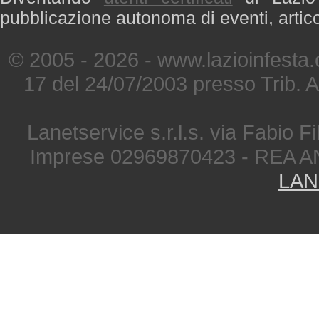
pubblicazione autonoma di eventi, artic
© 2005 - 2026 - www.lazioinfesta
17 del 24/07/2003 presso Trib. 
Lanetservice s.r.l.s. via Fabio Fi
Imprese 02969870423 - REA A
LAN