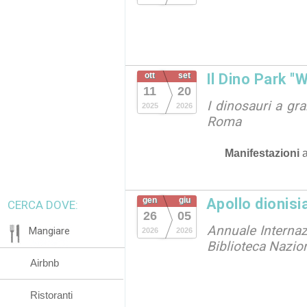
ott
set
Il Dino Park "
11
20
I dinosauri a gr
2025
2026
Roma
Manifestazioni
gen
giu
Apollo dionisi
CERCA DOVE:
26
05
Annuale Internazi
Mangiare
2026
2026
Biblioteca Nazio
Airbnb
Ristoranti