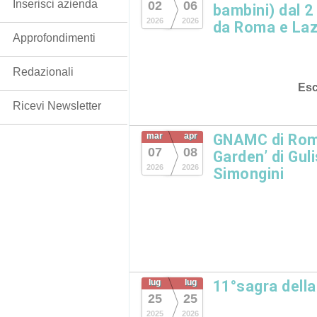
Inserisci azienda
02
06
bambini) dal 2 
2026
2026
da Roma e Laz
Approfondimenti
Redazionali
Esc
Ricevi Newsletter
mar
apr
GNAMC di Rom
07
08
Garden’ di Gul
2026
2026
Simongini
lug
lug
11°sagra dell
25
25
2025
2026