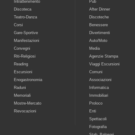
Intrattenimento
Pub
Discoteca
After Dinner
Teatro-Danza
Discoteche
Corsi
Benessere
Gare-Sportive
Divertimenti
Manifestazioni
Auto/Moto
Convegni
Media
Riti-Religiosi
Agenzie Stampa
Reading
Viaggi Escursioni
Escursioni
Comuni
Enogastronomia
Associazioni
Raduni
Informatica
Memoriali
Immobiliari
Mostre-Mercato
Proloco
Rievocazioni
Enti
Spettacoli
Fotografia
Stab. Balneari