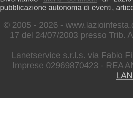
pubblicazione autonoma di eventi, artic
© 2005 - 2026 - www.lazioinfesta
17 del 24/07/2003 presso Trib. 
Lanetservice s.r.l.s. via Fabio Fi
Imprese 02969870423 - REA A
LAN