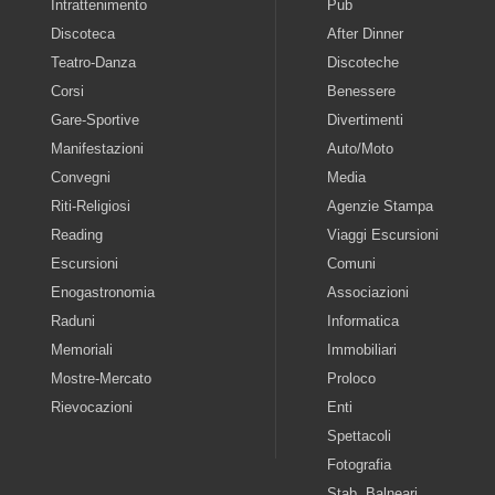
Intrattenimento
Pub
Discoteca
After Dinner
Teatro-Danza
Discoteche
Corsi
Benessere
Gare-Sportive
Divertimenti
Manifestazioni
Auto/Moto
Convegni
Media
Riti-Religiosi
Agenzie Stampa
Reading
Viaggi Escursioni
Escursioni
Comuni
Enogastronomia
Associazioni
Raduni
Informatica
Memoriali
Immobiliari
Mostre-Mercato
Proloco
Rievocazioni
Enti
Spettacoli
Fotografia
Stab. Balneari