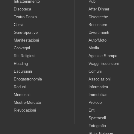
Intrattenimento
Pub
Discoteca
After Dinner
Teatro-Danza
Discoteche
Corsi
Benessere
Gare-Sportive
Divertimenti
Manifestazioni
Auto/Moto
Convegni
Media
Riti-Religiosi
Agenzie Stampa
Reading
Viaggi Escursioni
Escursioni
Comuni
Enogastronomia
Associazioni
Raduni
Informatica
Memoriali
Immobiliari
Mostre-Mercato
Proloco
Rievocazioni
Enti
Spettacoli
Fotografia
Stab. Balneari