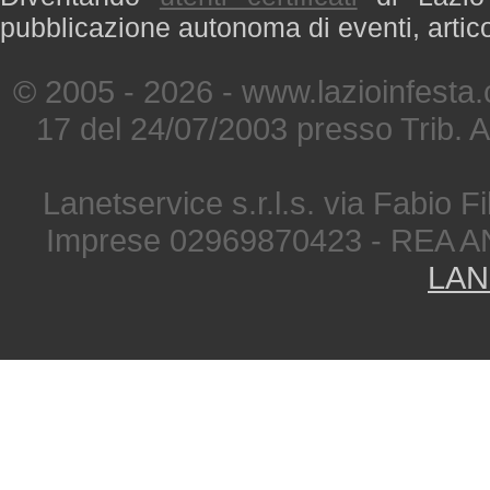
pubblicazione autonoma di eventi, artic
© 2005 - 2026 - www.lazioinfesta
17 del 24/07/2003 presso Trib. 
Lanetservice s.r.l.s. via Fabio Fi
Imprese 02969870423 - REA A
LAN