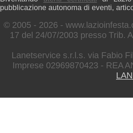
pubblicazione autonoma di eventi, artic
© 2005 - 2026 - www.lazioinfesta
17 del 24/07/2003 presso Trib. 
Lanetservice s.r.l.s. via Fabio Fi
Imprese 02969870423 - REA A
LAN