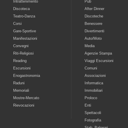
Intrattenimento
Pub
Discoteca
After Dinner
Teatro-Danza
Discoteche
Corsi
Benessere
Gare-Sportive
Divertimenti
Manifestazioni
Auto/Moto
Convegni
Media
Riti-Religiosi
Agenzie Stampa
Reading
Viaggi Escursioni
Escursioni
Comuni
Enogastronomia
Associazioni
Raduni
Informatica
Memoriali
Immobiliari
Mostre-Mercato
Proloco
Rievocazioni
Enti
Spettacoli
Fotografia
Stab. Balneari