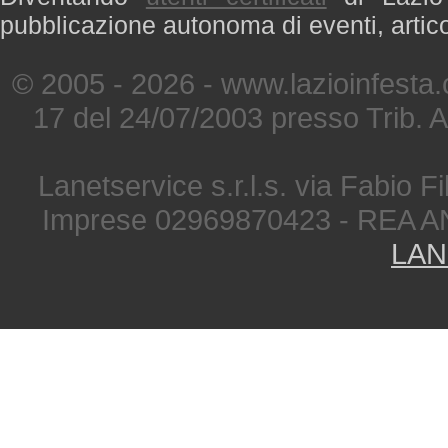
pubblicazione autonoma di eventi, artic
© 2005 - 2026 - www.lazioinfesta
17 del 24/07/2003 presso Trib. 
Lanetservice s.r.l.s. via Fabio Fi
Imprese 02969870423 - REA A
LAN