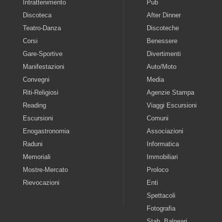
Intrattenimento
Pub
Discoteca
After Dinner
Teatro-Danza
Discoteche
Corsi
Benessere
Gare-Sportive
Divertimenti
Manifestazioni
Auto/Moto
Convegni
Media
Riti-Religiosi
Agenzie Stampa
Reading
Viaggi Escursioni
Escursioni
Comuni
Enogastronomia
Associazioni
Raduni
Informatica
Memoriali
Immobiliari
Mostre-Mercato
Proloco
Rievocazioni
Enti
Spettacoli
Fotografia
Stab. Balneari