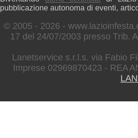
pubblicazione autonoma di eventi, artic
© 2005 - 2026 - www.lazioinfesta
17 del 24/07/2003 presso Trib. 
Lanetservice s.r.l.s. via Fabio Fi
Imprese 02969870423 - REA A
LAN