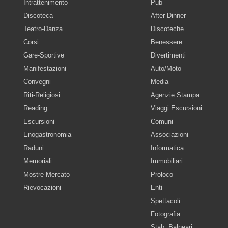
Intrattenimento
Pub
Discoteca
After Dinner
Teatro-Danza
Discoteche
Corsi
Benessere
Gare-Sportive
Divertimenti
Manifestazioni
Auto/Moto
Convegni
Media
Riti-Religiosi
Agenzie Stampa
Reading
Viaggi Escursioni
Escursioni
Comuni
Enogastronomia
Associazioni
Raduni
Informatica
Memoriali
Immobiliari
Mostre-Mercato
Proloco
Rievocazioni
Enti
Spettacoli
Fotografia
Stab. Balneari