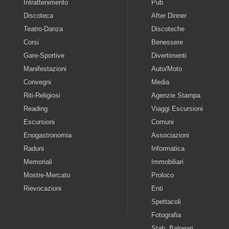
Intrattenimento
Pub
Discoteca
After Dinner
Teatro-Danza
Discoteche
Corsi
Benessere
Gare-Sportive
Divertimenti
Manifestazioni
Auto/Moto
Convegni
Media
Riti-Religiosi
Agenzie Stampa
Reading
Viaggi Escursioni
Escursioni
Comuni
Enogastronomia
Associazioni
Raduni
Informatica
Memoriali
Immobiliari
Mostre-Mercato
Proloco
Rievocazioni
Enti
Spettacoli
Fotografia
Stab. Balneari