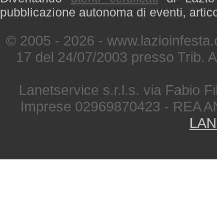
pubblicazione autonoma di eventi, artic
© 2005 - 2026 - www.lazioinfesta
17 del 24/07/2003 presso Trib. 
Lanetservice s.r.l.s. via Fabio Fi
Imprese 02969870423 - REA A
LAN