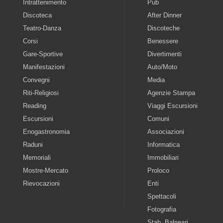
Intrattenimento
Pub
Discoteca
After Dinner
Teatro-Danza
Discoteche
Corsi
Benessere
Gare-Sportive
Divertimenti
Manifestazioni
Auto/Moto
Convegni
Media
Riti-Religiosi
Agenzie Stampa
Reading
Viaggi Escursioni
Escursioni
Comuni
Enogastronomia
Associazioni
Raduni
Informatica
Memoriali
Immobiliari
Mostre-Mercato
Proloco
Rievocazioni
Enti
Spettacoli
Fotografia
Stab. Balneari