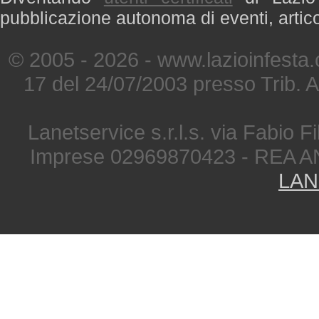
pubblicazione autonoma di eventi, artic
© 2005 - 2026 - www.lazioinfesta
17 del 24/07/2003 presso Trib. 
Lanetservice s.r.l.s. via Fabio Fi
Imprese 02969870423 - REA A
LAN