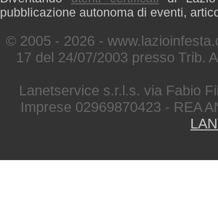
pubblicazione autonoma di eventi, artic
© 2005 - 2026 - www.lazioinfesta
17 del 24/07/2003 presso Trib. 
Lanetservice s.r.l.s. via Fabio Fi
Imprese 02969870423 - REA A
LAN