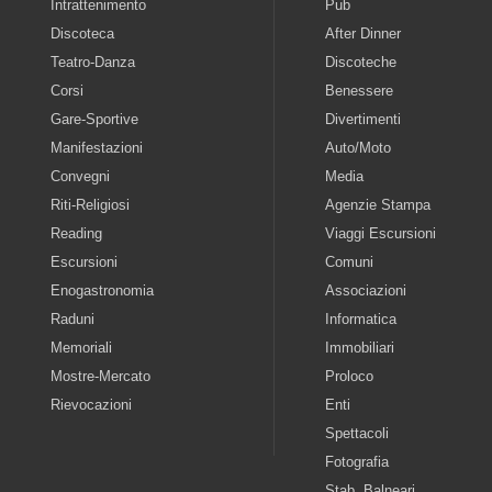
Intrattenimento
Pub
Discoteca
After Dinner
Teatro-Danza
Discoteche
Corsi
Benessere
Gare-Sportive
Divertimenti
Manifestazioni
Auto/Moto
Convegni
Media
Riti-Religiosi
Agenzie Stampa
Reading
Viaggi Escursioni
Escursioni
Comuni
Enogastronomia
Associazioni
Raduni
Informatica
Memoriali
Immobiliari
Mostre-Mercato
Proloco
Rievocazioni
Enti
Spettacoli
Fotografia
Stab. Balneari