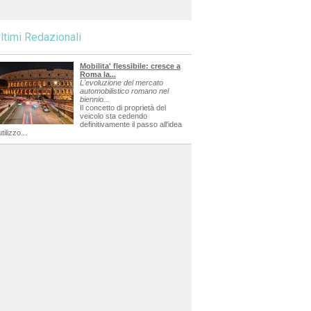
ltimi Redazionali
Mobilita' flessibile: cresce a
Roma la...
L'evoluzione del mercato
automobilistico romano nel
biennio...
Il concetto di proprietà del
veicolo sta cedendo
definitivamente il passo all'idea
utilizzo...