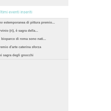
ltimi eventi inseriti
xv estemporanea di pittura premio...
vinio (ri), è sagra della...
l bioparco di roma sono nati...
remio d'arte caterina sforza
xi sagra degli gnocchi