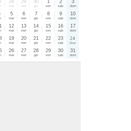
7
28
29
30
1
2
3
n
mar
mer
gio
ven
sab
dom
4
5
6
7
8
9
10
n
mar
mer
gio
ven
sab
dom
1
12
13
14
15
16
17
n
mar
mer
gio
ven
sab
dom
8
19
20
21
22
23
24
n
mar
mer
gio
ven
sab
dom
5
26
27
28
29
30
31
n
mar
mer
gio
ven
sab
dom