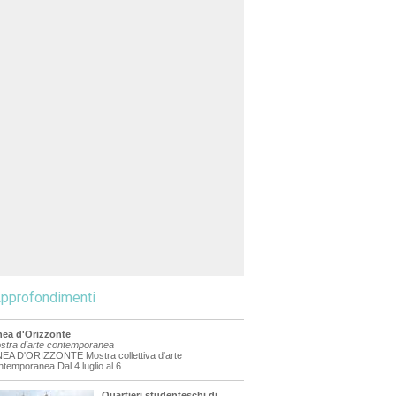
pprofondimenti
nea d'Orizzonte
stra d'arte contemporanea
NEA D'ORIZZONTE Mostra collettiva d'arte
ntemporanea Dal 4 luglio al 6...
Quartieri studenteschi di