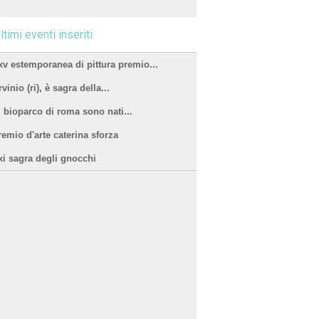
ltimi eventi inseriti
xv estemporanea di pittura premio...
vinio (ri), è sagra della...
l bioparco di roma sono nati...
remio d'arte caterina sforza
xi sagra degli gnocchi