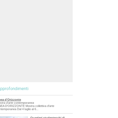
pprofondimenti
nea d'Orizzonte
stra d'arte contemporanea
NEA D'ORIZZONTE Mostra collettiva d'arte
ntemporanea Dal 4 luglio al 6...
Quartieri studenteschi di