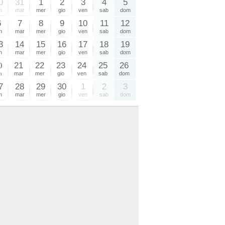
0
31
1
2
3
4
5
n
mar
mer
gio
ven
sab
dom
6
7
8
9
10
11
12
n
mar
mer
gio
ven
sab
dom
3
14
15
16
17
18
19
n
mar
mer
gio
ven
sab
dom
0
21
22
23
24
25
26
n
mar
mer
gio
ven
sab
dom
7
28
29
30
1
2
3
n
mar
mer
gio
ven
sab
dom