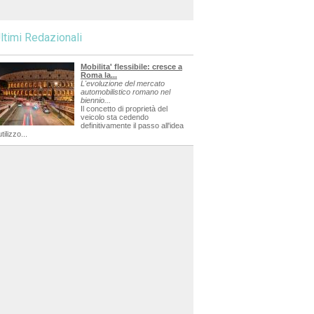
ltimi Redazionali
Mobilita' flessibile: cresce a
Roma la...
L'evoluzione del mercato
automobilistico romano nel
biennio...
Il concetto di proprietà del
veicolo sta cedendo
definitivamente il passo all'idea
utilizzo...