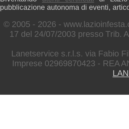
pubblicazione autonoma di eventi, artic
© 2005 - 2026 - www.lazioinfesta
17 del 24/07/2003 presso Trib. 
Lanetservice s.r.l.s. via Fabio Fi
Imprese 02969870423 - REA A
LAN