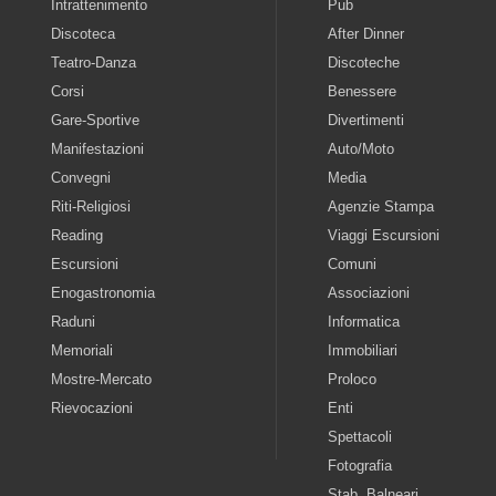
Intrattenimento
Pub
Discoteca
After Dinner
Teatro-Danza
Discoteche
Corsi
Benessere
Gare-Sportive
Divertimenti
Manifestazioni
Auto/Moto
Convegni
Media
Riti-Religiosi
Agenzie Stampa
Reading
Viaggi Escursioni
Escursioni
Comuni
Enogastronomia
Associazioni
Raduni
Informatica
Memoriali
Immobiliari
Mostre-Mercato
Proloco
Rievocazioni
Enti
Spettacoli
Fotografia
Stab. Balneari