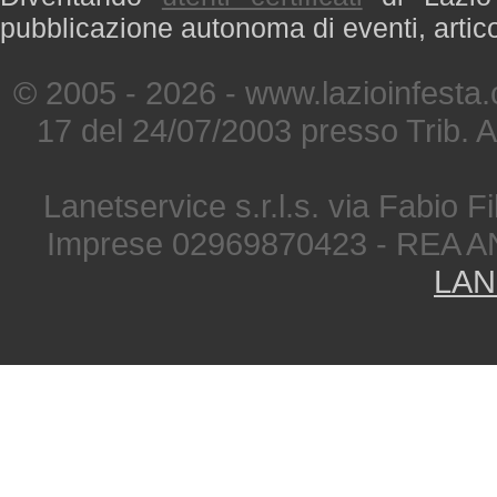
pubblicazione autonoma di eventi, artic
© 2005 - 2026 - www.lazioinfesta
17 del 24/07/2003 presso Trib. 
Lanetservice s.r.l.s. via Fabio Fi
Imprese 02969870423 - REA A
LAN