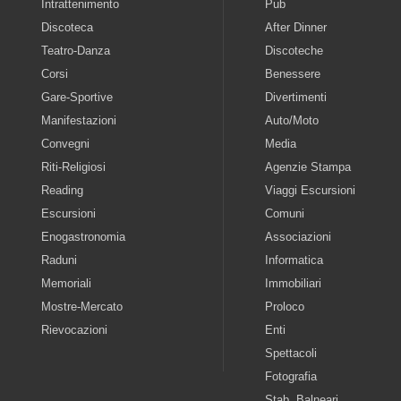
Intrattenimento
Pub
Discoteca
After Dinner
Teatro-Danza
Discoteche
Corsi
Benessere
Gare-Sportive
Divertimenti
Manifestazioni
Auto/Moto
Convegni
Media
Riti-Religiosi
Agenzie Stampa
Reading
Viaggi Escursioni
Escursioni
Comuni
Enogastronomia
Associazioni
Raduni
Informatica
Memoriali
Immobiliari
Mostre-Mercato
Proloco
Rievocazioni
Enti
Spettacoli
Fotografia
Stab. Balneari