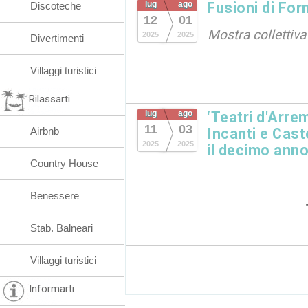
lug
ago
Fusioni di For
Discoteche
12
01
Mostra collettiva
2025
2025
Divertimenti
Villaggi turistici
Rilassarti
lug
ago
‘Teatri d'Arre
11
03
Airbnb
Incanti e Caste
2025
2025
il decimo anno
Country House
Benessere
Stab. Balneari
Villaggi turistici
Informarti