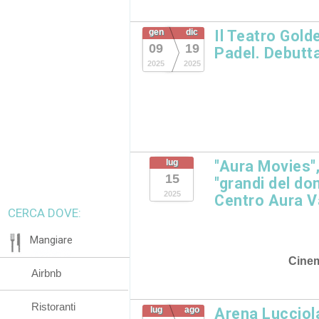
gen
dic
Il Teatro Gold
09
19
Padel. Debutta
2025
2025
lug
"Aura Movies",
15
"grandi del dom
2025
Centro Aura Va
CERCA DOVE:
Mangiare
Cine
Airbnb
Ristoranti
lug
ago
Arena Lucciol