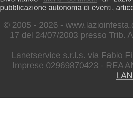
pubblicazione autonoma di eventi, artic
© 2005 - 2026 - www.lazioinfesta
17 del 24/07/2003 presso Trib. 
Lanetservice s.r.l.s. via Fabio Fi
Imprese 02969870423 - REA A
LAN