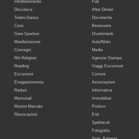
Intrattenimento
Pub
Discoteca
After Dinner
Teatro-Danza
Discoteche
Corsi
Benessere
Gare-Sportive
Divertimenti
Manifestazioni
Auto/Moto
Convegni
Media
Riti-Religiosi
Agenzie Stampa
Reading
Viaggi Escursioni
Escursioni
Comuni
Enogastronomia
Associazioni
Raduni
Informatica
Memoriali
Immobiliari
Mostre-Mercato
Proloco
Rievocazioni
Enti
Spettacoli
Fotografia
Stab. Balneari