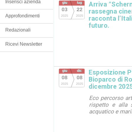
Inserisci azienda
giu
lug
Arriva “Scherm
03
22
rassegna cine
Approfondimenti
2025
2025
racconta l’Ita
futuro.
Redazionali
Ricevi Newsletter
giu
dic
Esposizione 
08
08
Bioparco di Ro
2025
2025
dicembre 202
Eco percorso arti
rispetto e alla 
acquatico e mar