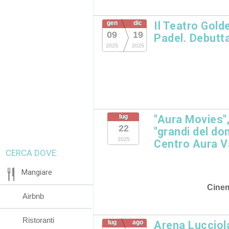
gen
dic
Il Teatro Gold
09
19
Padel. Debutta
2025
2025
lug
"Aura Movies",
22
"grandi del dom
2025
Centro Aura Va
CERCA DOVE:
Mangiare
Cine
Airbnb
Ristoranti
lug
ago
Arena Lucciol