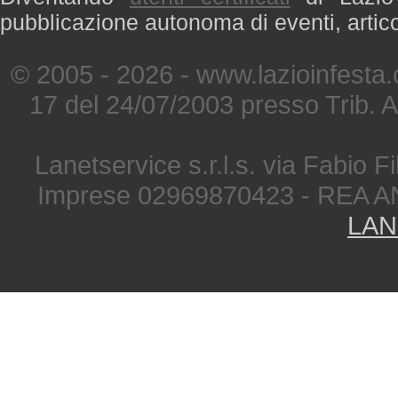
pubblicazione autonoma di eventi, artic
© 2005 - 2026 - www.lazioinfesta
17 del 24/07/2003 presso Trib. 
Lanetservice s.r.l.s. via Fabio Fi
Imprese 02969870423 - REA A
LAN