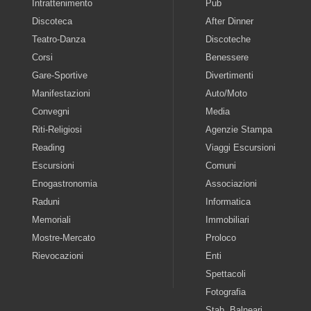
Intrattenimento
Pub
Discoteca
After Dinner
Teatro-Danza
Discoteche
Corsi
Benessere
Gare-Sportive
Divertimenti
Manifestazioni
Auto/Moto
Convegni
Media
Riti-Religiosi
Agenzie Stampa
Reading
Viaggi Escursioni
Escursioni
Comuni
Enogastronomia
Associazioni
Raduni
Informatica
Memoriali
Immobiliari
Mostre-Mercato
Proloco
Rievocazioni
Enti
Spettacoli
Fotografia
Stab. Balneari