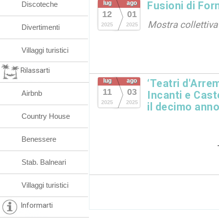
lug
ago
Fusioni di For
Discoteche
12
01
Mostra collettiva
2025
2025
Divertimenti
Villaggi turistici
Rilassarti
lug
ago
‘Teatri d'Arre
11
03
Airbnb
Incanti e Caste
2025
2025
il decimo anno
Country House
Benessere
Stab. Balneari
Villaggi turistici
Informarti