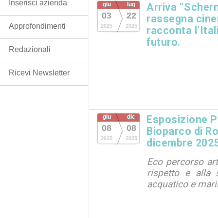
Inserisci azienda
giu
lug
Arriva “Scherm
03
22
rassegna cine
Approfondimenti
2025
2025
racconta l’Ita
futuro.
Redazionali
Ricevi Newsletter
giu
dic
Esposizione 
08
08
Bioparco di Ro
2025
2025
dicembre 202
Eco percorso arti
rispetto e alla 
acquatico e mar