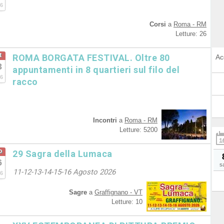
6
Corsi
a
Roma - RM
Letture: 26
t
ROMA BORGATA FESTIVAL. Oltre 80
Ac
3
appuntamenti in 8 quartieri sul filo del
6
racco
Incontri
a
Roma - RM
Letture: 5200
o
29 Sagra della Lumaca
6
s
11-12-13-14-15-16 Agosto 2026
6
Sagre
a
Graffignano - VT
Letture: 10