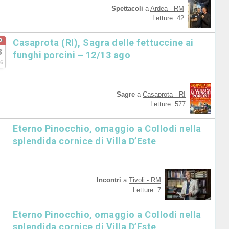
Spettacoli
a
Ardea - RM
Letture: 42
o
Casaprota (RI), Sagra delle fettuccine ai
3
funghi porcini – 12/13 ago
6
Sagre
a
Casaprota - RI
Letture: 577
Eterno Pinocchio, omaggio a Collodi nella
splendida cornice di Villa D’Este
Incontri
a
Tivoli - RM
Letture: 7
Eterno Pinocchio, omaggio a Collodi nella
splendida cornice di Villa D’Este