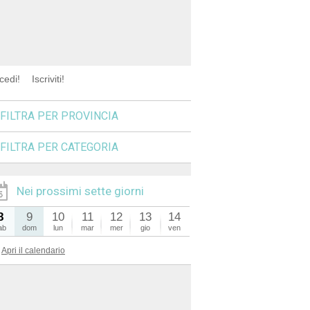
cedi!
Iscriviti!
FILTRA PER PROVINCIA
FILTRA PER CATEGORIA
Nei prossimi sette giorni
8
9
10
11
12
13
14
ab
dom
lun
mar
mer
gio
ven
Apri il calendario