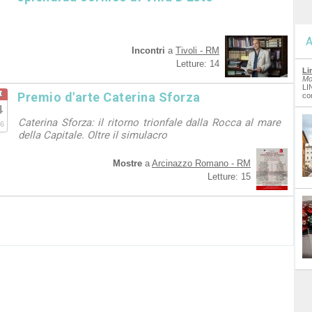
A
Incontri
a
Tivoli - RM
Letture: 14
Li
Mo
LI
t
Premio d'arte Caterina Sforza
co
4
Caterina Sforza: il ritorno trionfale dalla Rocca al mare
6
della Capitale. Oltre il simulacro
Mostre
a
Arcinazzo Romano - RM
Letture: 15