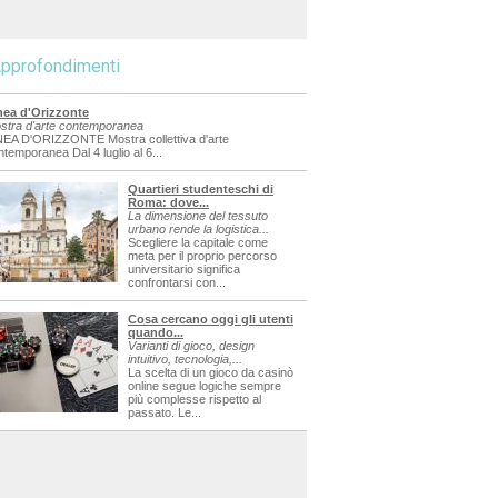
pprofondimenti
nea d'Orizzonte
stra d'arte contemporanea
NEA D'ORIZZONTE Mostra collettiva d'arte
ntemporanea Dal 4 luglio al 6...
Quartieri studenteschi di
Roma: dove...
La dimensione del tessuto
urbano rende la logistica...
Scegliere la capitale come
meta per il proprio percorso
universitario significa
confrontarsi con...
Cosa cercano oggi gli utenti
quando...
Varianti di gioco, design
intuitivo, tecnologia,...
La scelta di un gioco da casinò
online segue logiche sempre
più complesse rispetto al
passato. Le...