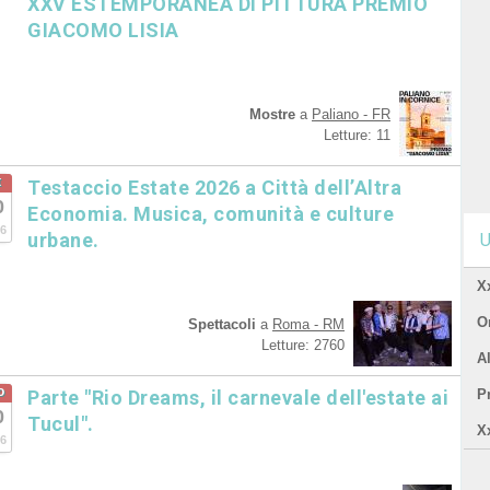
XXV ESTEMPORANEA DI PITTURA PREMIO
GIACOMO LISIA
Mostre
a
Paliano - FR
Letture: 11
t
Testaccio Estate 2026 a Città dell’Altra
0
Economia. Musica, comunità e culture
6
urbane.
U
X
Or
Spettacoli
a
Roma - RM
Letture: 2760
A
o
Parte "Rio Dreams, il carnevale dell'estate ai
P
0
Tucul".
X
6