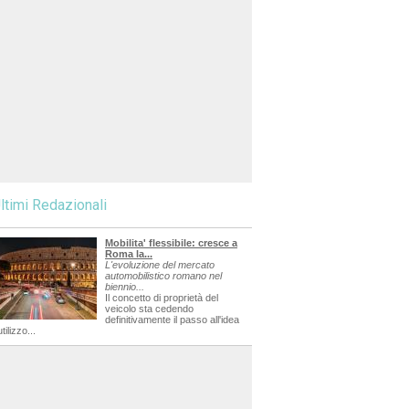
ltimi Redazionali
Mobilita' flessibile: cresce a
Roma la...
L'evoluzione del mercato
automobilistico romano nel
biennio...
Il concetto di proprietà del
veicolo sta cedendo
definitivamente il passo all'idea
utilizzo...