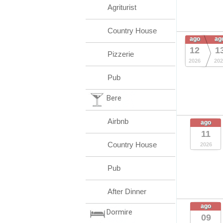
Agriturist
Country House
ago
ag
12
1
Pizzerie
2026
202
Pub
Bere
Airbnb
ago
11
Country House
2026
Pub
After Dinner
ago
Dormire
09