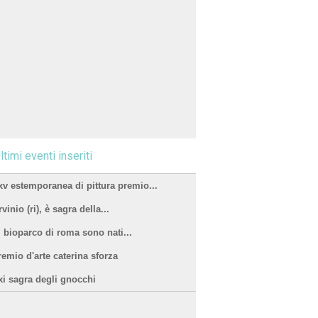
ltimi eventi inseriti
xv estemporanea di pittura premio...
vinio (ri), è sagra della...
l bioparco di roma sono nati...
remio d'arte caterina sforza
xi sagra degli gnocchi