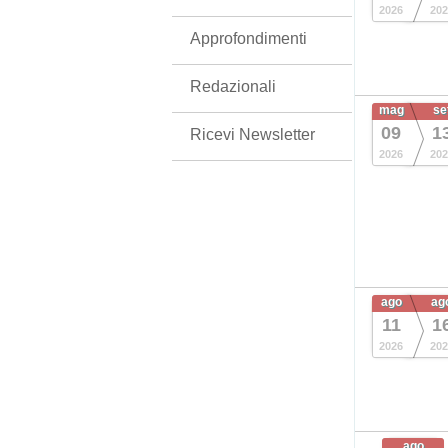
2026
202
Approfondimenti
Redazionali
mag
se
09
1
Ricevi Newsletter
2026
202
ago
ag
11
1
2026
202
ago