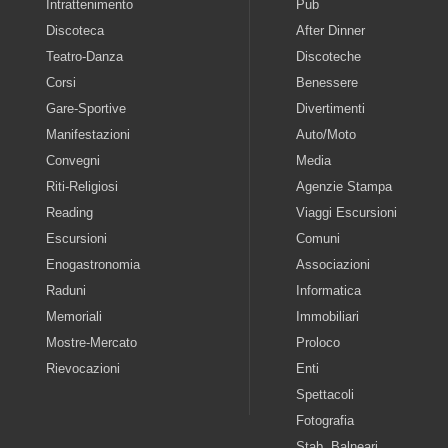
Intrattenimento
Pub
Discoteca
After Dinner
Teatro-Danza
Discoteche
Corsi
Benessere
Gare-Sportive
Divertimenti
Manifestazioni
Auto/Moto
Convegni
Media
Riti-Religiosi
Agenzie Stampa
Reading
Viaggi Escursioni
Escursioni
Comuni
Enogastronomia
Associazioni
Raduni
Informatica
Memoriali
Immobiliari
Mostre-Mercato
Proloco
Rievocazioni
Enti
Spettacoli
Fotografia
Stab. Balneari