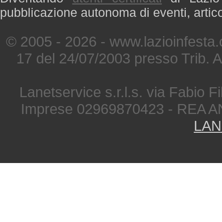
pubblicazione autonoma di eventi, artic
© 2005 - 2026 - www.lazioinfesta
17 del 24/07/2003 presso Trib. 
Lanetservice s.r.l.s. via Fabio Fi
Imprese 02969870423 - REA A
LAN