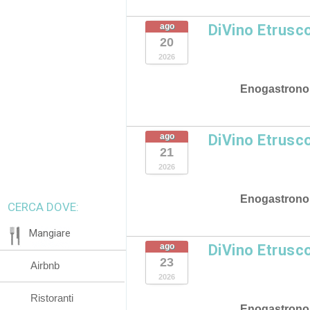
ago
DiVino Etrusc
20
2026
Enogastrono
ago
DiVino Etrusc
21
2026
Enogastrono
CERCA DOVE:
Mangiare
ago
DiVino Etrusc
23
Airbnb
2026
Ristoranti
Enogastrono