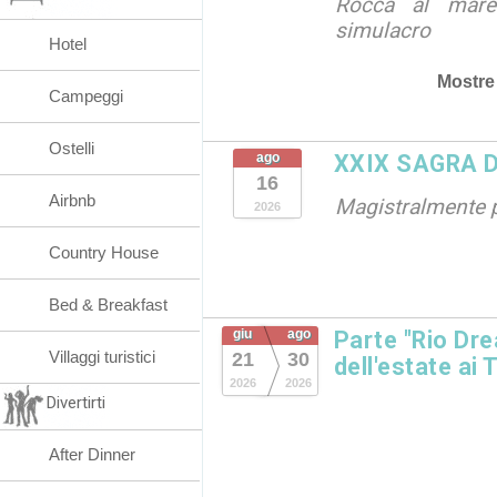
Rocca al mare 
simulacro
Hotel
Mostre
Campeggi
Ostelli
ago
XXIX SAGRA 
16
Airbnb
Magistralmente 
2026
Country House
Bed & Breakfast
giu
ago
Parte "Rio Dre
Villaggi turistici
21
30
dell'estate ai 
2026
2026
Divertirti
After Dinner