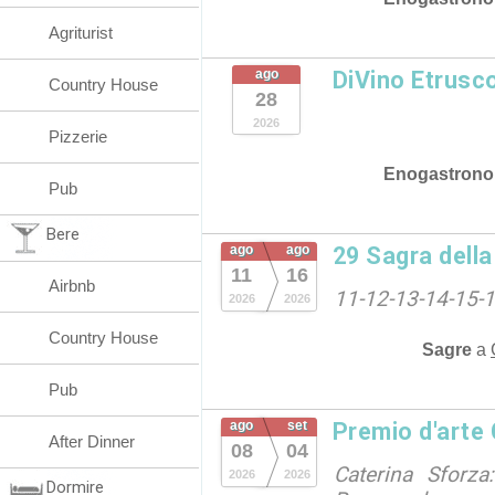
Agriturist
ago
DiVino Etrusc
Country House
28
2026
Pizzerie
Enogastrono
Pub
Bere
ago
ago
29 Sagra dell
11
16
Airbnb
11-12-13-14-15-
2026
2026
Country House
Sagre
a
Pub
ago
set
Premio d'arte
After Dinner
08
04
Caterina Sforza:
2026
2026
Dormire