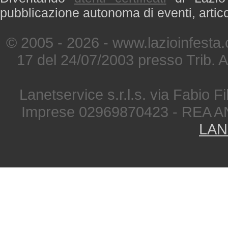
pubblicazione autonoma di eventi, artic
© 2005 - 2026 - www.lazioinfesta
17 del 24/07/2003 presso Trib. 
Lanetservice s.r.l.s. via Fabio Fi
Imprese 02969870423 - REA A
LAN