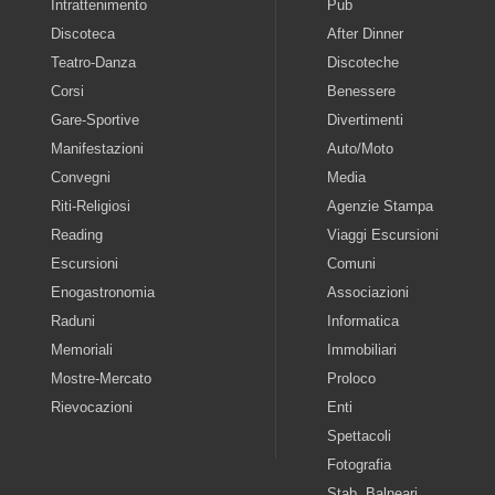
Intrattenimento
Pub
Discoteca
After Dinner
Teatro-Danza
Discoteche
Corsi
Benessere
Gare-Sportive
Divertimenti
Manifestazioni
Auto/Moto
Convegni
Media
Riti-Religiosi
Agenzie Stampa
Reading
Viaggi Escursioni
Escursioni
Comuni
Enogastronomia
Associazioni
Raduni
Informatica
Memoriali
Immobiliari
Mostre-Mercato
Proloco
Rievocazioni
Enti
Spettacoli
Fotografia
Stab. Balneari