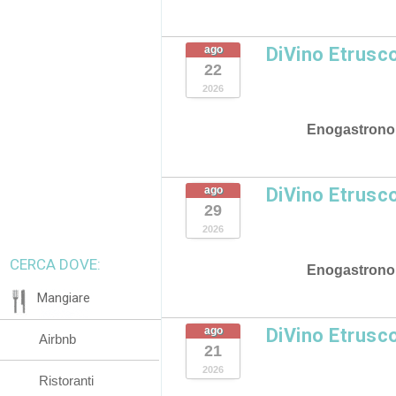
ago
DiVino Etrusc
22
2026
Enogastrono
ago
DiVino Etrusc
29
2026
CERCA DOVE:
Enogastrono
Mangiare
ago
DiVino Etrusc
Airbnb
21
2026
Ristoranti