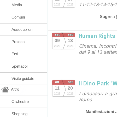
11-12-13-14-15-
Media
2026
2026
Sagre
a
Comuni
Associazioni
set
set
Human Rights 
09
13
Proloco
Cinema, incontri
2026
2026
dal 9 al 13 sett
Enti
Spettacoli
Visite guidate
ott
set
Il Dino Park "
11
20
Altro
I dinosauri a gr
2025
2026
Roma
Orchestre
Manifestazioni
Shopping