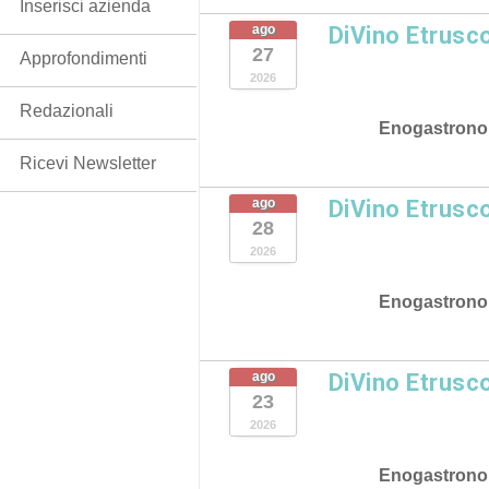
Inserisci azienda
ago
DiVino Etrusc
27
Approfondimenti
2026
Redazionali
Enogastrono
Ricevi Newsletter
ago
DiVino Etrusc
28
2026
Enogastrono
ago
DiVino Etrusc
23
2026
Enogastrono