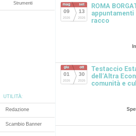
Strumenti
mag
set
ROMA BORGATA
09
13
appuntamenti in
2026
2026
racco
I
giu
ott
Testaccio Esta
01
30
dell’Altra Eco
2026
2026
comunità e cu
UTILITÀ:
Spet
Redazione
Scambio Banner