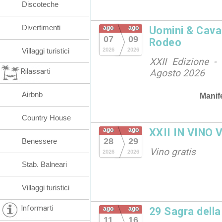
Discoteche
Divertimenti
ago
ago
Uomini & Caval
07
09
Rodeo
Villaggi turistici
2026
2026
XXII Edizione - 
Rilassarti
Agosto 2026
Airbnb
Manif
Country House
ago
ago
XXII IN VINO 
28
29
Benessere
Vino gratis
2026
2026
Stab. Balneari
Villaggi turistici
Informarti
ago
ago
29 Sagra dell
11
16