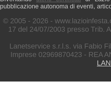
pubblicazione autonoma di eventi, artic
© 2005 - 2026 - www.lazioinfesta
17 del 24/07/2003 presso Trib. 
Lanetservice s.r.l.s. via Fabio Fi
Imprese 02969870423 - REA A
LAN