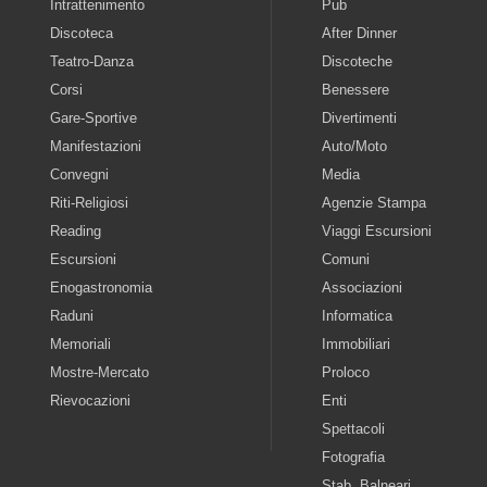
Intrattenimento
Pub
Discoteca
After Dinner
Teatro-Danza
Discoteche
Corsi
Benessere
Gare-Sportive
Divertimenti
Manifestazioni
Auto/Moto
Convegni
Media
Riti-Religiosi
Agenzie Stampa
Reading
Viaggi Escursioni
Escursioni
Comuni
Enogastronomia
Associazioni
Raduni
Informatica
Memoriali
Immobiliari
Mostre-Mercato
Proloco
Rievocazioni
Enti
Spettacoli
Fotografia
Stab. Balneari