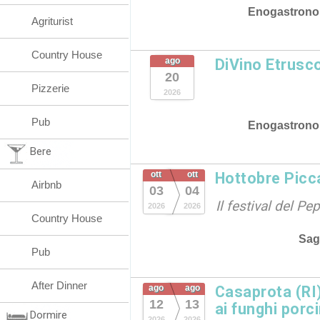
Enogastrono
Agriturist
Country House
ago
DiVino Etrusc
20
Pizzerie
2026
Pub
Enogastrono
Bere
ott
ott
Hottobre Picc
Airbnb
03
04
Il festival del P
2026
2026
Country House
Sag
Pub
After Dinner
ago
ago
Casaprota (RI)
12
13
ai funghi porc
Dormire
2026
2026