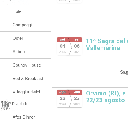
Hotel
Campeggi
Ostelli
set
set
11^ Sagra del
04
06
Vallemarina
Airbnb
2026
2026
Country House
Sag
Bed & Breakfast
Villaggi turistici
ago
ago
Orvinio (RI), è
22
23
22/23 agosto
Divertirti
2026
2026
After Dinner