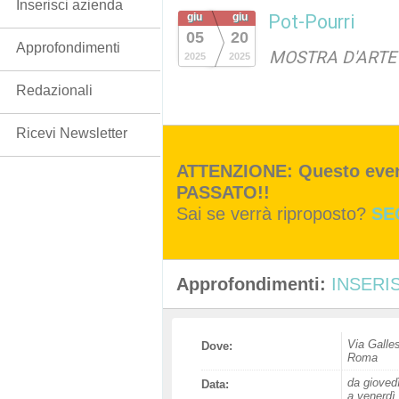
Inserisci azienda
giu
giu
Pot-Pourri
05
20
Approfondimenti
MOSTRA D'ARTE
2025
2025
Redazionali
Ricevi Newsletter
ATTENZIONE: Questo event
PASSATO!!
Sai se verrà riproposto?
SE
Approfondimenti:
INSERIS
Via Galle
Dove:
Roma
da gioved
Data:
a venerdì