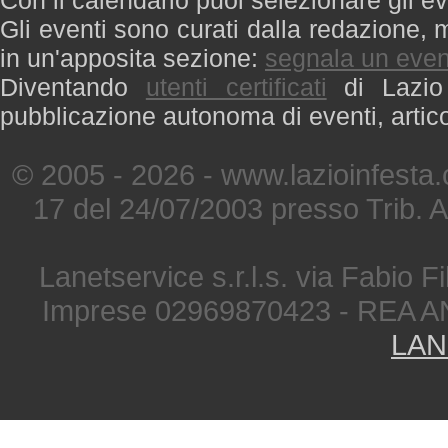
Con il calendario puoi selezionare gli ev
Gli eventi sono curati dalla redazione, m
in un'apposita sezione:
segnala un even
Diventando
utenti certificati
di Lazio 
pubblicazione autonoma di eventi, artic
© 2005 - 2026 - www.lazioinfesta
17 del 24/07/2003 presso Trib. 
Lanetservice s.r.l.s. via Fabio Fi
Imprese 02969870423 - REA A
LAN