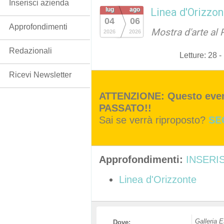
Inserisci azienda
lug
ago
Linea d'Orizzon
04
06
Approfondimenti
Mostra d'arte al 
2026
2026
Redazionali
Letture:
28
-
Ricevi Newsletter
ATTENZIONE: Questo event
PASSATO!!
Sai se verrà riproposto?
SE
Approfondimenti:
INSERIS
Linea d'Orizzonte
Galleria 
Dove: