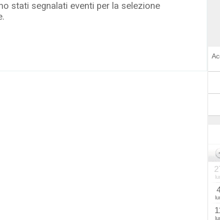
o stati segnalati eventi per la selezione
e.
Ac
2
lu
lu
1
lu