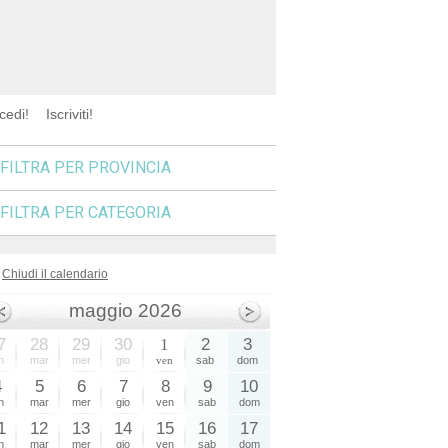
cedi!
Iscriviti!
FILTRA PER PROVINCIA
FILTRA PER CATEGORIA
Chiudi il calendario
maggio 2026
7
28
29
30
1
2
3
n
mar
mer
gio
ven
sab
dom
4
5
6
7
8
9
10
n
mar
mer
gio
ven
sab
dom
1
12
13
14
15
16
17
n
mar
mer
gio
ven
sab
dom