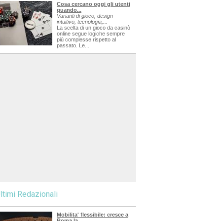
Cosa cercano oggi gli utenti
quando...
Varianti di gioco, design
intuitivo, tecnologia,...
La scelta di un gioco da casinò
online segue logiche sempre
più complesse rispetto al
passato. Le...
ltimi Redazionali
Mobilita' flessibile: cresce a
Roma la...