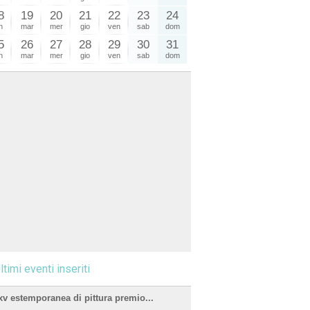
8
19
20
21
22
23
24
n
mar
mer
gio
ven
sab
dom
5
26
27
28
29
30
31
n
mar
mer
gio
ven
sab
dom
ltimi eventi inseriti
xv estemporanea di pittura premio...