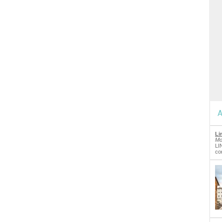
A
Li
Mo
LI
co