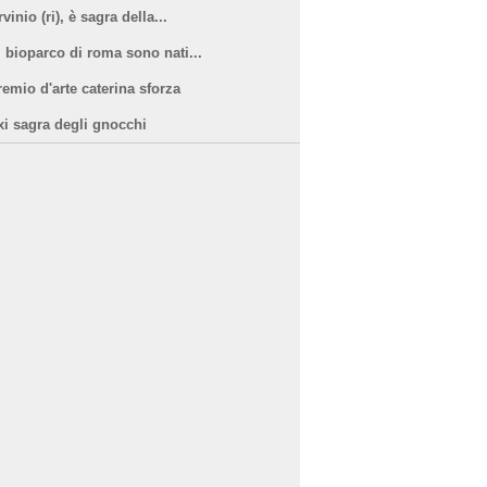
vinio (ri), è sagra della...
l bioparco di roma sono nati...
remio d'arte caterina sforza
xi sagra degli gnocchi