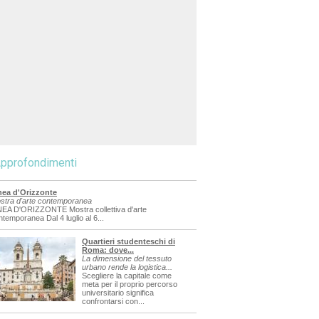
pprofondimenti
nea d'Orizzonte
stra d'arte contemporanea
NEA D'ORIZZONTE Mostra collettiva d'arte
ntemporanea Dal 4 luglio al 6...
Quartieri studenteschi di
Roma: dove...
La dimensione del tessuto
urbano rende la logistica...
Scegliere la capitale come
meta per il proprio percorso
universitario significa
confrontarsi con...