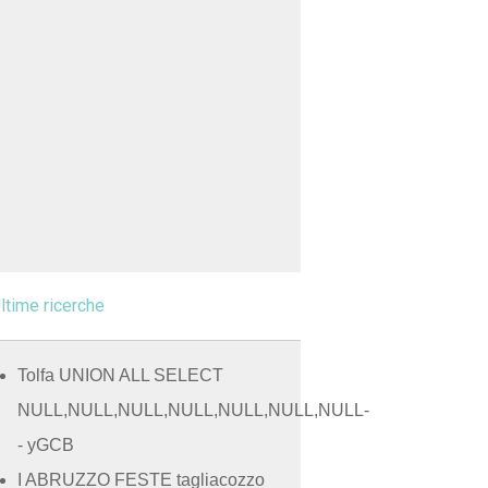
ltime ricerche
Tolfa UNION ALL SELECT
NULL,NULL,NULL,NULL,NULL,NULL,NULL-
- yGCB
I ABRUZZO FESTE tagliacozzo