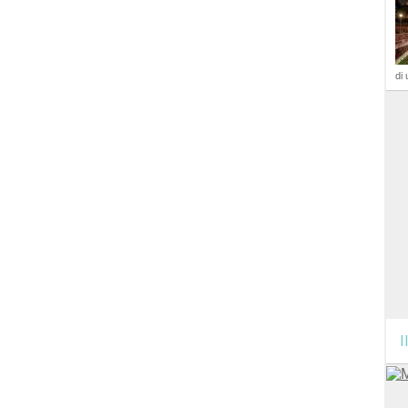
di 
I